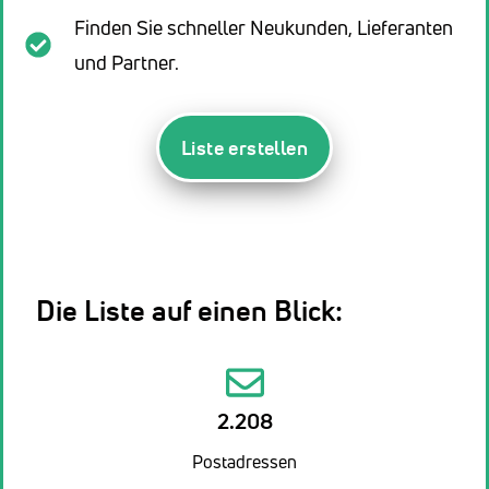
Finden Sie schneller Neukunden, Lieferanten
und Partner.
Liste erstellen
Die Liste auf einen Blick:
2.208
Postadressen