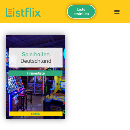
Liste
erstellen