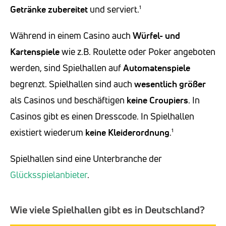
Getränke
zubereitet
und serviert.¹
Während in einem Casino auch
Würfel- und
Kartenspiele
wie z.B. Roulette oder Poker angeboten
werden, sind Spielhallen auf
Automatenspiele
begrenzt. Spielhallen sind auch
wesentlich größer
als Casinos und beschäftigen
keine Croupiers
. In
Casinos gibt es einen Dresscode. In Spielhallen
existiert wiederum
keine Kleiderordnung
.¹
Spielhallen sind eine Unterbranche der
Glücksspielanbieter
.
Wie viele Spielhallen gibt es in Deutschland?