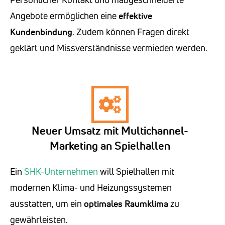
Angebote ermöglichen eine
effektive
Kundenbindung
. Zudem können Fragen direkt
geklärt und Missverständnisse vermieden werden.
Neuer Umsatz mit Multichannel-
Marketing an Spielhallen
Ein
SHK-Unternehmen
will Spielhallen mit
modernen Klima- und Heizungssystemen
ausstatten, um ein
optimales Raumklima
zu
gewährleisten.