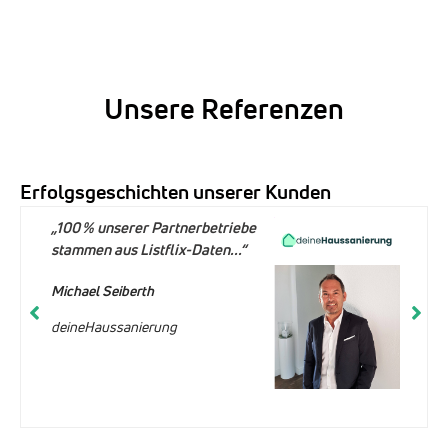
Unsere Referenzen
Erfolgsgeschichten unserer Kunden
„100 % unserer Partnerbetriebe
stammen aus Listflix-Daten...“
Michael Seiberth
deineHaussanierung