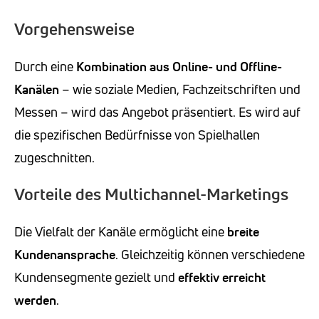
Vorgehensweise
Durch eine
Kombination aus Online- und Offline-
Kanälen
– wie soziale Medien, Fachzeitschriften und
Messen – wird das Angebot präsentiert. Es wird auf
die spezifischen Bedürfnisse von Spielhallen
zugeschnitten.
Vorteile des Multichannel-Marketings
Die Vielfalt der Kanäle ermöglicht eine
breite
Kundenansprache
. Gleichzeitig können verschiedene
Kundensegmente gezielt und
effektiv erreicht
werden
.