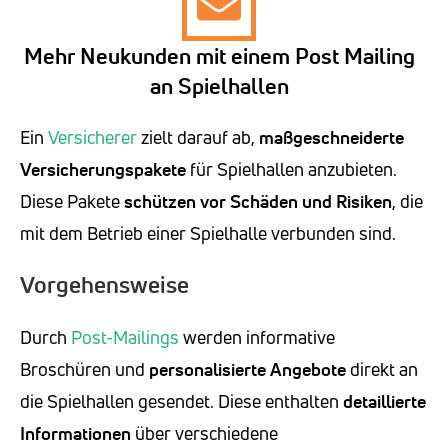
Mehr Neukunden mit einem Post Mailing
an Spielhallen
Ein
Versicherer
zielt darauf ab,
maßgeschneiderte
Versicherungspakete
für Spielhallen anzubieten.
Diese Pakete
schützen vor Schäden und Risiken
, die
mit dem Betrieb einer Spielhalle verbunden sind.
Vorgehensweise
Durch
Post-Mailings
werden informative
Broschüren und
personalisierte Angebote
direkt an
die Spielhallen gesendet. Diese enthalten
detaillierte
Informationen
über verschiedene