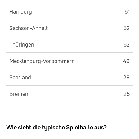
Hamburg
61
Sachsen-Anhalt
52
Thüringen
52
Mecklenburg-Vorpommern
49
Saarland
28
Bremen
25
Wie sieht die typische Spielhalle aus?