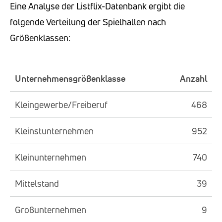
Eine Analyse der Listflix-Datenbank ergibt die
folgende Verteilung der Spielhallen nach
Größenklassen:
Unternehmensgrößenklasse
Anzahl
Kleingewerbe/Freiberuf
468
Kleinstunternehmen
952
Kleinunternehmen
740
Mittelstand
39
Großunternehmen
9