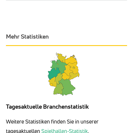
Mehr Statistiken
Tagesaktuelle Branchenstatistik
Weitere Statistiken finden Sie in unserer
tagesaktuellen
Spielhallen-Statistik
.