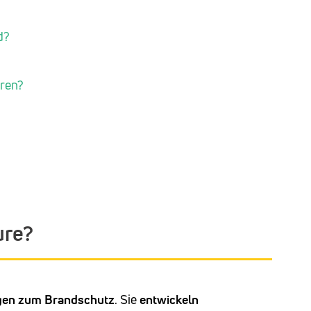
d?
uren?
ure?
gen zum Brandschutz
. Sie
entwickeln