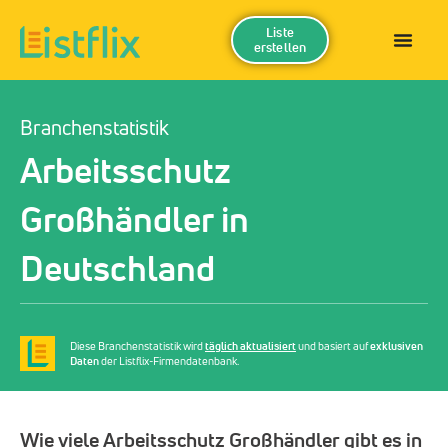
Liste
erstellen
Branchenstatistik
Arbeitsschutz
Großhändler in
Deutschland
Diese Branchenstatistik wird
täglich aktualisiert
und basiert auf
exklusiven
Daten
der Listflix-Firmendatenbank.
Wie viele Arbeitsschutz Großhändler gibt es in