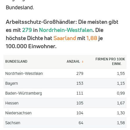
Bundesland.
Arbeitsschutz-Großhändler: Die meisten gibt
es mit
279
in
Nordrhein-Westfalen
. Die
höchste Dichte hat
Saarland
mit
1,88
je
100.000 Einwohner.
FIRMEN PRO 100K
BUNDESLAND
ANZAHL
↓
EINW.
Nordrhein-Westfalen
279
1,55
Bayern
153
1,15
Baden-Württemberg
111
0,99
Hessen
105
1,67
Niedersachsen
104
1,30
Sachsen
64
1,58