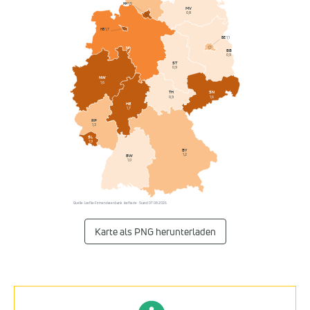
HH
1,5
MV
0,8
HB
1,7
BE
1,1
NI
BB
1,3
0,9
ST
0,9
NW
1,6
SN
TH
1,6
0,9
HE
1,7
RP
1,3
SL
1,9
BY
1,2
BW
1,0
Quelle: Listflix-Firmendatenbank · listflix.de · Stand 07.08.2026
Karte als PNG herunterladen