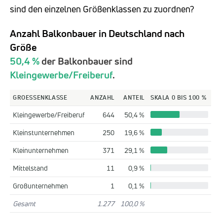
sind den einzelnen Größenklassen zu zuordnen?
Anzahl Balkonbauer in Deutschland nach
Größe
50,4 %
der Balkonbauer sind
Kleingewerbe/Freiberuf
.
GROESSENKLASSE
ANZAHL
ANTEIL
SKALA 0 BIS 100 %
Kleingewerbe/Freiberuf
644
50,4 %
Kleinstunternehmen
250
19,6 %
Kleinunternehmen
371
29,1 %
Mittelstand
11
0,9 %
Großunternehmen
1
0,1 %
Gesamt
1.277
100,0 %