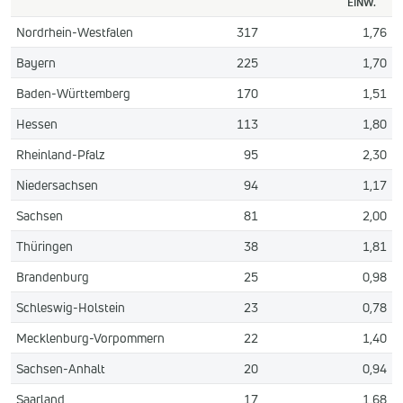
EINW.
Nordrhein-Westfalen
317
1,76
Bayern
225
1,70
Baden-Württemberg
170
1,51
Hessen
113
1,80
Rheinland-Pfalz
95
2,30
Niedersachsen
94
1,17
Sachsen
81
2,00
Thüringen
38
1,81
Brandenburg
25
0,98
Schleswig-Holstein
23
0,78
Mecklenburg-Vorpommern
22
1,40
Sachsen-Anhalt
20
0,94
Saarland
17
1,68