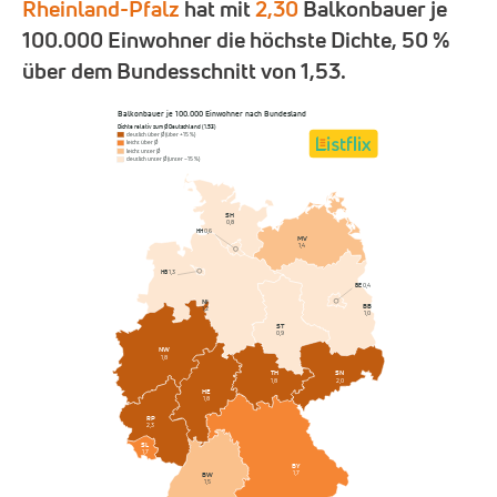
Rheinland-Pfalz
hat mit
2,30
Balkonbauer je
100.000 Einwohner die höchste Dichte, 50 %
über dem Bundesschnitt von 1,53.
Balkonbauer je 100.000 Einwohner nach Bundesland
Dichte relativ zum Ø Deutschland (1,53)
deutlich über Ø (über +15 %)
leicht über Ø
leicht unter Ø
deutlich unter Ø (unter −15 %)
SH
0,8
HH
0,6
MV
1,4
HB
1,3
BE
0,4
NI
BB
1,2
1,0
ST
0,9
NW
1,8
SN
TH
2,0
1,8
HE
1,8
RP
2,3
SL
1,7
BY
1,7
BW
1,5