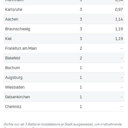
Karlsruhe
3
0,97
Aachen
3
1,14
Braunschweig
3
1,19
Kiel
3
1,19
Frankfurt am Main
2
–
Bielefeld
2
–
Bochum
1
–
Augsburg
1
–
Wiesbaden
1
–
Gelsenkirchen
1
–
Chemnitz
1
–
Dichte nur ab 3 Batterie-Installateure je Stadt ausgewiesen, um irrefuehrende