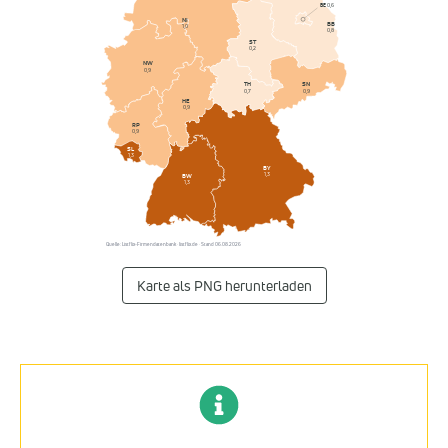
BE
0,6
NI
BB
1,0
0,8
ST
0,2
NW
0,9
SN
TH
0,9
0,7
HE
0,9
RP
0,9
SL
1,3
BY
1,3
BW
1,3
Quelle: Listflix-Firmendatenbank · listflix.de · Stand 06.08.2026
Karte als PNG herunterladen