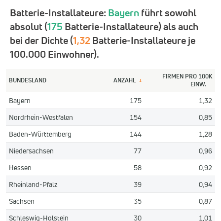
Batterie-Installateure:
Bayern
führt sowohl
absolut (
175
Batterie-Installateure) als auch
bei der Dichte (
1,32
Batterie-Installateure je
100.000 Einwohner).
FIRMEN PRO 100K
BUNDESLAND
ANZAHL
↓
EINW.
Bayern
175
1,32
Nordrhein-Westfalen
154
0,85
Baden-Württemberg
144
1,28
Niedersachsen
77
0,96
Hessen
58
0,92
Rheinland-Pfalz
39
0,94
Sachsen
35
0,87
Schleswig-Holstein
30
1,01