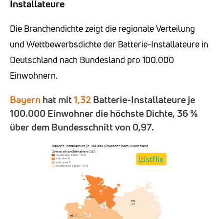
Installateure
Die Branchendichte zeigt die regionale Verteilung
und Wettbewerbsdichte der Batterie-Installateure in
Deutschland nach Bundesland pro 100.000
Einwohnern.
Bayern
hat mit
1,32
Batterie-Installateure je
100.000 Einwohner die höchste Dichte, 36 %
über dem Bundesschnitt von 0,97.
Batterie-Installateure je 100.000 Einwohner nach Bundesland
Dichte relativ zum Ø Deutschland (0,97)
deutlich über Ø (über +15 %)
leicht über Ø
leicht unter Ø
deutlich unter Ø (unter −15 %)
SH
1,0
HH
0,3
MV
0,8
HB
0,7