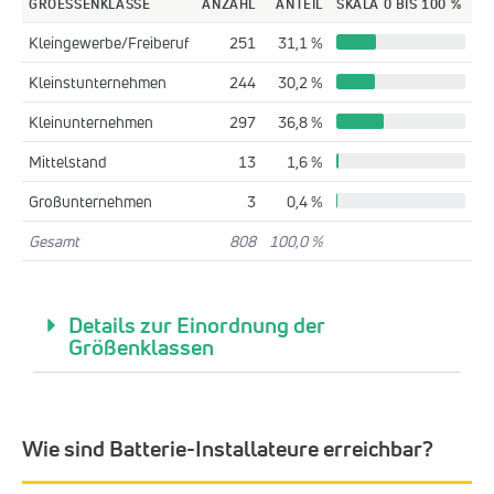
GROESSENKLASSE
ANZAHL
ANTEIL
SKALA 0 BIS 100 %
Kleingewerbe/Freiberuf
251
31,1 %
Kleinstunternehmen
244
30,2 %
Kleinunternehmen
297
36,8 %
Mittelstand
13
1,6 %
Großunternehmen
3
0,4 %
Gesamt
808
100,0 %
Details zur Einordnung der
Größenklassen
Wie sind Batterie-Installateure erreichbar?