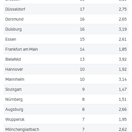
Düsseldorf
17
2,75
Dortmund
16
2,65
Duisburg
16
3,19
Essen
15
2,61
Frankfurt am Main
14
1,85
Bielefeld
13
3,92
Hannover
10
1,92
Mannheim
10
3,14
Stuttgart
9
1,47
Nürnberg
8
1,51
Augsburg
8
2,66
Wuppertal
7
1,95
Mönchengladbach
7
2,62