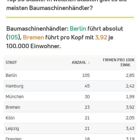
meisten Baumaschinenhändler?
Baumaschinenhändler:
Berlin
führt absolut
(
105
),
Bremen
führt pro Kopf mit
3,92
je
100.000 Einwohner.
FIRMEN PRO 100K
STADT
ANZAHL
↓
EINW.
Berlin
105
2,85
Hamburg
45
2,42
München
30
1,99
Bremen
23
3,92
Köln
21
2,05
Leipzig
21
3,43
Dresden
18
3,19