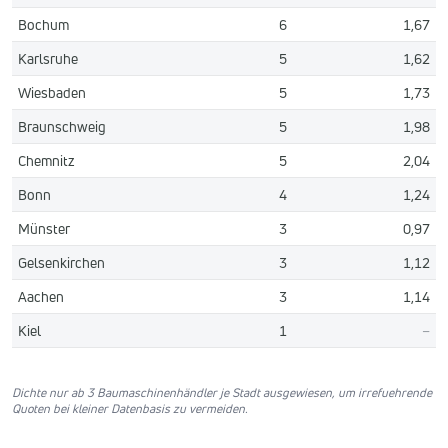
Bochum
6
1,67
Karlsruhe
5
1,62
Wiesbaden
5
1,73
Braunschweig
5
1,98
Chemnitz
5
2,04
Bonn
4
1,24
Münster
3
0,97
Gelsenkirchen
3
1,12
Aachen
3
1,14
Kiel
1
–
Dichte nur ab 3 Baumaschinenhändler je Stadt ausgewiesen, um irrefuehrende
Quoten bei kleiner Datenbasis zu vermeiden.