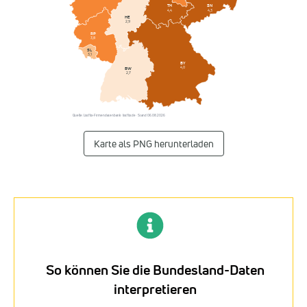
SN
TH
4,3
4,4
HE
2,9
RP
3,8
SL
3,1
BY
4,0
BW
2,7
Quelle: Listflix-Firmendatenbank · listflix.de · Stand 06.08.2026
Karte als PNG herunterladen
So können Sie die Bundesland-Daten
interpretieren