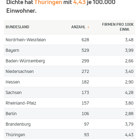
Dichte hat
Thüringen
mit
4,43
je 100.000
Einwohner.
FIRMEN PRO 100K
BUNDESLAND
ANZAHL
↓
EINW.
Nordrhein-Westfalen
628
3,48
Bayern
529
3,99
Baden-Württemberg
299
2,66
Niedersachsen
272
3,40
Hessen
182
2,90
Sachsen
173
4,28
Rheinland-Pfalz
157
3,80
Berlin
106
2,88
Brandenburg
97
3,79
Thüringen
93
4,43