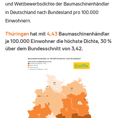
und Wettbewerbsdichte der Baumaschinenhändler
in Deutschland nach Bundesland pro 100.000
Einwohnern.
Thüringen
hat mit
4,43
Baumaschinenhändler
je 100.000 Einwohner die höchste Dichte, 30 %
über dem Bundesschnitt von 3,42.
Baumaschinenhändler je 100.000 Einwohner nach Bundesland
Dichte relativ zum Ø Deutschland (3,42)
deutlich über Ø (über +15 %)
leicht über Ø
leicht unter Ø
deutlich unter Ø (unter −15 %)
SH
2,9
HH
2,6
MV
3,1
HB
3,6
BE
2,9
NI
BB
3,4
3,8
ST
3,8
NW
3,5