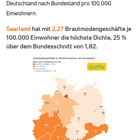
Deutschland nach Bundesland pro 100.000
Einwohnern.
Saarland
hat mit
2,27
Brautmodengeschäfte je
100.000 Einwohner die höchste Dichte, 25 %
über dem Bundesschnitt von 1,82.
Brautmodengeschäfte je 100.000 Einwohner nach Bundesland
Dichte relativ zum Ø Deutschland (1,82)
deutlich über Ø (über +15 %)
leicht über Ø
leicht unter Ø
deutlich unter Ø (unter −15 %)
SH
1,5
HH
2,3
MV
1,4
HB
1,4
BE
1,5
NI
BB
1,6
1,2
ST
1,0
NW
1,9
SN
TH
1,8
1,4
HE
1,8