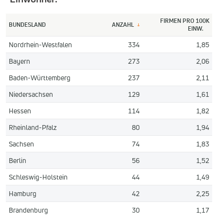
FIRMEN PRO 100K
BUNDESLAND
ANZAHL
↓
EINW.
Nordrhein-Westfalen
334
1,85
Bayern
273
2,06
Baden-Württemberg
237
2,11
Niedersachsen
129
1,61
Hessen
114
1,82
Rheinland-Pfalz
80
1,94
Sachsen
74
1,83
Berlin
56
1,52
Schleswig-Holstein
44
1,49
Hamburg
42
2,25
Brandenburg
30
1,17