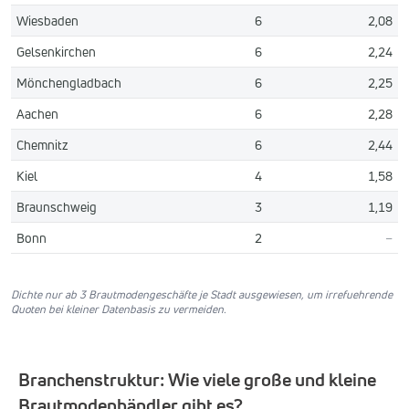
Wiesbaden
6
2,08
Gelsenkirchen
6
2,24
Mönchengladbach
6
2,25
Aachen
6
2,28
Chemnitz
6
2,44
Kiel
4
1,58
Braunschweig
3
1,19
Bonn
2
–
Dichte nur ab 3 Brautmodengeschäfte je Stadt ausgewiesen, um irrefuehrende
Quoten bei kleiner Datenbasis zu vermeiden.
Branchenstruktur: Wie viele große und kleine
Brautmodenhändler gibt es?