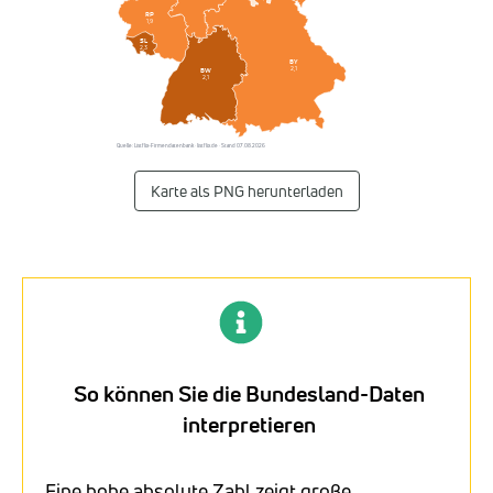
RP
1,9
SL
2,3
BY
2,1
BW
2,1
Quelle: Listflix-Firmendatenbank · listflix.de · Stand 07.08.2026
Karte als PNG herunterladen
So können Sie die Bundesland-Daten
interpretieren
Eine hohe absolute Zahl zeigt große