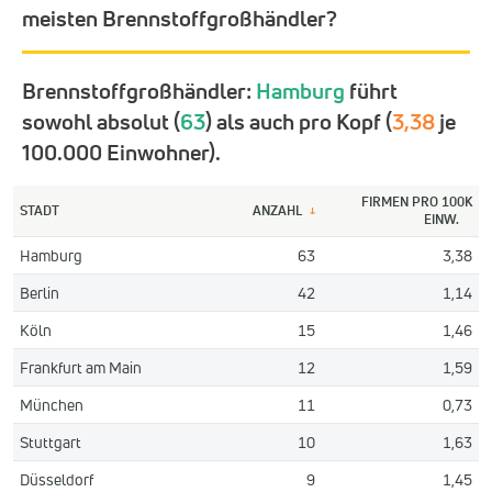
meisten Brennstoffgroßhändler?
Brennstoffgroßhändler:
Hamburg
führt
sowohl absolut (
63
) als auch pro Kopf (
3,38
je
100.000 Einwohner).
FIRMEN PRO 100K
STADT
ANZAHL
↓
EINW.
Hamburg
63
3,38
Berlin
42
1,14
Köln
15
1,46
Frankfurt am Main
12
1,59
München
11
0,73
Stuttgart
10
1,63
Düsseldorf
9
1,45