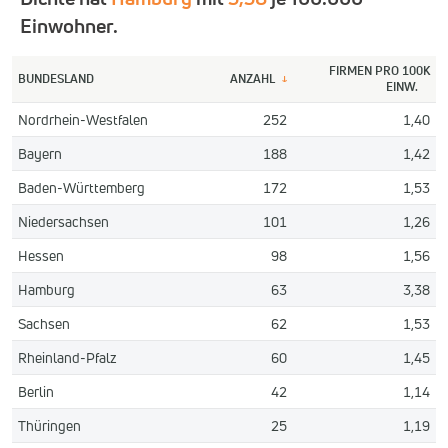
Einwohner.
FIRMEN PRO 100K
BUNDESLAND
ANZAHL
↓
EINW.
Nordrhein-Westfalen
252
1,40
Bayern
188
1,42
Baden-Württemberg
172
1,53
Niedersachsen
101
1,26
Hessen
98
1,56
Hamburg
63
3,38
Sachsen
62
1,53
Rheinland-Pfalz
60
1,45
Berlin
42
1,14
Thüringen
25
1,19