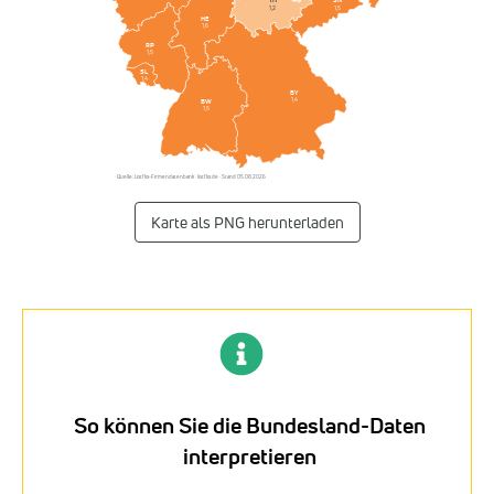
SN
TH
1,5
1,2
HE
1,6
RP
1,5
SL
1,4
BY
1,4
BW
1,5
Quelle: Listflix-Firmendatenbank · listflix.de · Stand 05.08.2026
Karte als PNG herunterladen
So können Sie die Bundesland-Daten
interpretieren