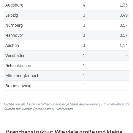
Augsburg
4
1,33
Leipzig
3
0,49
Nürnberg
3
0,57
Hannover
3
0,57
Aachen
3
1,14
Wiesbaden
1
–
Gelsenkirchen
1
–
Mönchengladbach
1
–
Braunschweig
1
–
Dichte nur ab 3 Brennstoffgroßhändler je Stadt ausgewiesen, um irrefuehrende
Quoten bei kleiner Datenbasis zu vermeiden.
Branchenstruktur: Wie viele große und kleine