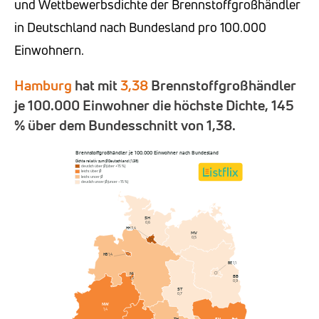
und Wettbewerbsdichte der Brennstoffgroßhändler
in Deutschland nach Bundesland pro 100.000
Einwohnern.
Hamburg
hat mit
3,38
Brennstoffgroßhändler
je 100.000 Einwohner die höchste Dichte, 145
% über dem Bundesschnitt von 1,38.
Brennstoffgroßhändler je 100.000 Einwohner nach Bundesland
Dichte relativ zum Ø Deutschland (1,38)
deutlich über Ø (über +15 %)
leicht über Ø
leicht unter Ø
deutlich unter Ø (unter −15 %)
SH
0,6
HH
3,4
MV
0,5
HB
1,4
BE
1,1
NI
BB
1,3
0,9
ST
0,7
NW
1,4