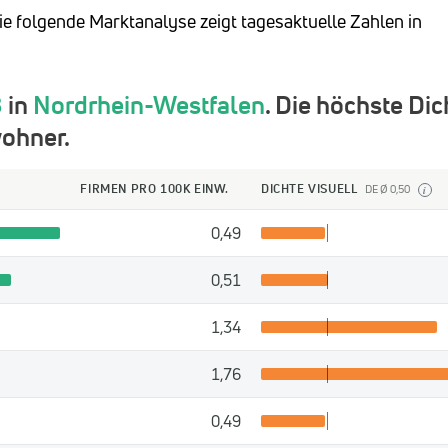
ie folgende Marktanalyse zeigt tagesaktuelle Zahlen in
8
in
Nordrhein-Westfalen
. Die höchste Dic
ohner.
FIRMEN PRO 100K EINW.
DICHTE VISUELL
DE Ø 0,50
i
0,49
0,51
1,34
1,76
0,49