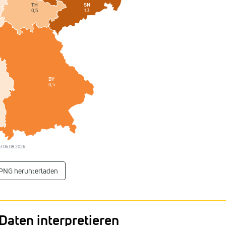
SN
TH
1,3
0,5
BY
0,5
tand 06.08.2026
 PNG herunterladen
Daten interpretieren