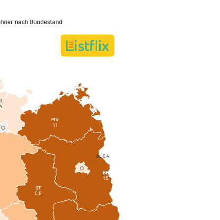
ohner nach Bundesland
H
4
MV
1,1
BE
0,4
BB
1,8
ST
0,8