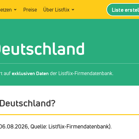
Liste erste
setzen
Preise
Über Listflix
Deutschland
rt auf
exklusiven Daten
der Listflix-Firmendatenbank.
n Deutschland?
06.08.2026, Quelle: Listflix-Firmendatenbank).