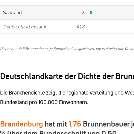
Saarland
2
Deutschland gesamt
418
Dichte nur ab 5 Brunnenbauer je Bundesland ausgewiesen, um irrefuehrende Quoten
Deutschlandkarte der Dichte der Bru
Die Branchendichte zeigt die regionale Verteilung und W
Bundesland pro 100.000 Einwohnern.
Brandenburg
hat mit
1,76
Brunnenbauer je
% über dem Bundesschnitt von 0,50.