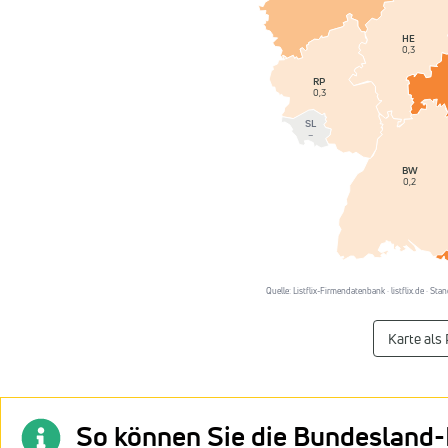
HE
0,3
RP
0,3
SL
–
BW
0,2
Quelle: Listflix-Firmendatenbank · listflix.de · S
Karte als
So können Sie die Bundesland-