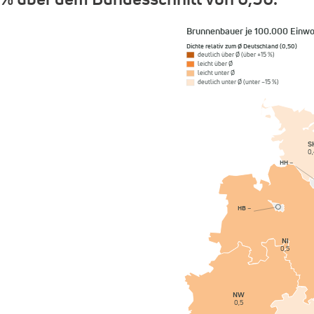
Brunnenbauer je 100.000 Einw
Dichte relativ zum Ø Deutschland (0,50)
deutlich über Ø (über +15 %)
leicht über Ø
leicht unter Ø
deutlich unter Ø (unter −15 %)
S
0,
HH
–
HB
–
NI
0,5
NW
0,5