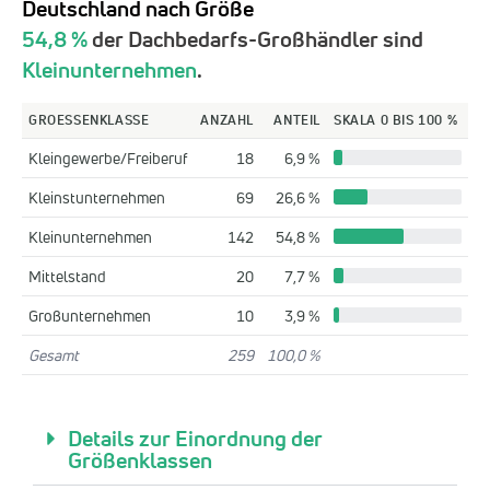
Deutschland nach Größe
54,8 %
der Dachbedarfs-Großhändler sind
Kleinunternehmen
.
GROESSENKLASSE
ANZAHL
ANTEIL
SKALA 0 BIS 100 %
Kleingewerbe/Freiberuf
18
6,9 %
Kleinstunternehmen
69
26,6 %
Kleinunternehmen
142
54,8 %
Mittelstand
20
7,7 %
Großunternehmen
10
3,9 %
Gesamt
259
100,0 %
Details zur Einordnung der
Größenklassen