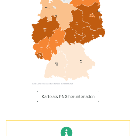
0,3
HB
–
BE
0,3
NI
BB
0,3
0,4
ST
0,4
NW
0,4
SN
TH
0,4
0,4
HE
0,3
RP
0,3
SL
0,6
BY
0,3
BW
0,2
Quelle: Listflix-Firmendatenbank · listflix.de · Stand 09.08.2026
Karte als PNG herunterladen