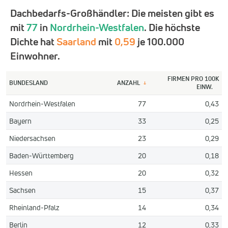
Dachbedarfs-Großhändler: Die meisten gibt es
mit
77
in
Nordrhein-Westfalen
. Die höchste
Dichte hat
Saarland
mit
0,59
je 100.000
Einwohner.
FIRMEN PRO 100K
BUNDESLAND
ANZAHL
↓
EINW.
Nordrhein-Westfalen
77
0,43
Bayern
33
0,25
Niedersachsen
23
0,29
Baden-Württemberg
20
0,18
Hessen
20
0,32
Sachsen
15
0,37
Rheinland-Pfalz
14
0,34
Berlin
12
0,33