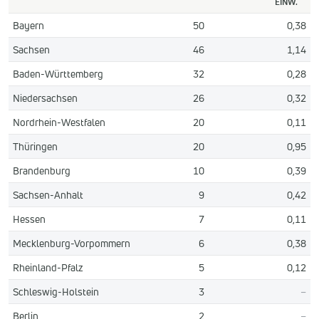
EINW.
Bayern
50
0,38
Sachsen
46
1,14
Baden-Württemberg
32
0,28
Niedersachsen
26
0,32
Nordrhein-Westfalen
20
0,11
Thüringen
20
0,95
Brandenburg
10
0,39
Sachsen-Anhalt
9
0,42
Hessen
7
0,11
Mecklenburg-Vorpommern
6
0,38
Rheinland-Pfalz
5
0,12
Schleswig-Holstein
3
–
Berlin
2
–