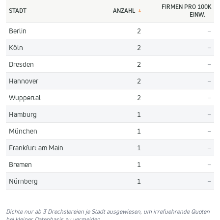
FIRMEN PRO 100K
STADT
ANZAHL
↓
EINW.
Berlin
2
–
Köln
2
–
Dresden
2
–
Hannover
2
–
Wuppertal
2
–
Hamburg
1
–
München
1
–
Frankfurt am Main
1
–
Bremen
1
–
Nürnberg
1
–
Dichte nur ab 3 Drechslereien je Stadt ausgewiesen, um irrefuehrende Quoten
bei kleiner Datenbasis zu vermeiden.