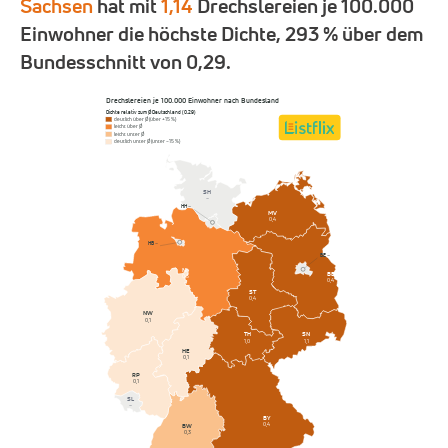
Sachsen
hat mit
1,14
Drechslereien je 100.000
Einwohner die höchste Dichte, 293 % über dem
Bundesschnitt von 0,29.
Drechslereien je 100.000 Einwohner nach Bundesland
Dichte relativ zum Ø Deutschland (0,29)
deutlich über Ø (über +15 %)
leicht über Ø
leicht unter Ø
deutlich unter Ø (unter −15 %)
SH
–
HH
–
MV
0,4
HB
–
BE
–
NI
BB
0,3
0,4
ST
0,4
NW
0,1
SN
TH
1,1
1,0
HE
0,1
RP
0,1
SL
–
BY
0,4
BW
0,3