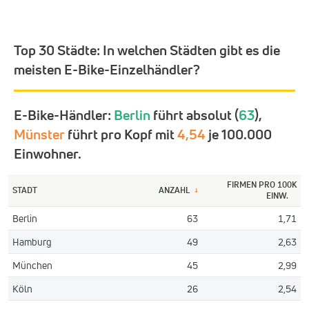
Top 30 Städte:
In welchen Städten gibt es die
meisten E-Bike-Einzelhändler?
E-Bike-Händler:
Berlin
führt absolut (
63
),
Münster
führt pro Kopf mit
4,54
je 100.000
Einwohner.
FIRMEN PRO 100K
STADT
ANZAHL
↓
EINW.
Berlin
63
1,71
Hamburg
49
2,63
München
45
2,99
Köln
26
2,54