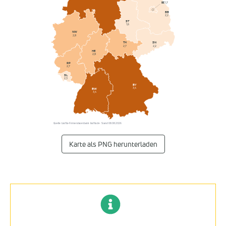
BE
1,7
NI
BB
3,4
2,2
ST
1,6
NW
2,8
SN
TH
2,2
2,7
HE
2,8
RP
2,7
SL
2,3
BY
3,4
BW
3,4
Quelle: Listflix-Firmendatenbank · listflix.de · Stand 08.08.2026
Karte als PNG herunterladen