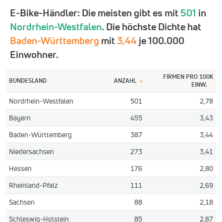
E-Bike-Händler: Die meisten gibt es mit
501
in
Nordrhein-Westfalen
. Die höchste Dichte hat
Baden-Württemberg
mit
3,44
je 100.000
Einwohner.
FIRMEN PRO 100K
BUNDESLAND
ANZAHL
↓
EINW.
Nordrhein-Westfalen
501
2,78
Bayern
455
3,43
Baden-Württemberg
387
3,44
Niedersachsen
273
3,41
Hessen
176
2,80
Rheinland-Pfalz
111
2,69
Sachsen
88
2,18
Schleswig-Holstein
85
2,87