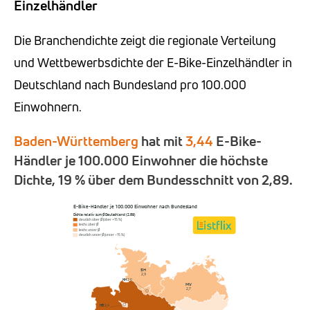
Einzelhändler
Die Branchendichte zeigt die regionale Verteilung
und Wettbewerbsdichte der E-Bike-Einzelhändler in
Deutschland nach Bundesland pro 100.000
Einwohnern.
Baden-Württemberg
hat mit
3,44
E-Bike-
Händler je 100.000 Einwohner die höchste
Dichte, 19 % über dem Bundesschnitt von 2,89.
E-Bike-Händler je 100.000 Einwohner nach Bundesland
Dichte relativ zum Ø Deutschland (2,89)
deutlich über Ø (über +15 %)
leicht über Ø
leicht unter Ø
deutlich unter Ø (unter −15 %)
SH
2,9
HH
2,6
MV
2,7
HB
2,4