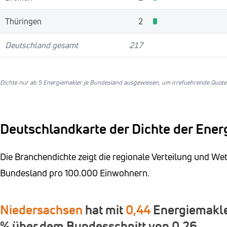
Thüringen
2
Deutschland gesamt
217
Dichte nur ab 5 Energiemakler je Bundesland ausgewiesen, um irrefuehrende Quoten
Deutschlandkarte der Dichte der Ener
Die Branchendichte zeigt die regionale Verteilung und W
Bundesland pro 100.000 Einwohnern.
Niedersachsen
hat mit
0,44
Energiemakler
% über dem Bundesschnitt von 0,26.