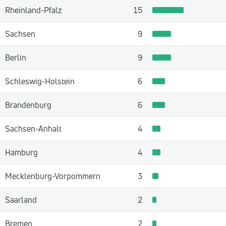
Rheinland-Pfalz
15
Sachsen
9
Berlin
9
Schleswig-Holstein
6
Brandenburg
6
Sachsen-Anhalt
4
Hamburg
4
Mecklenburg-Vorpommern
3
Saarland
2
Bremen
2