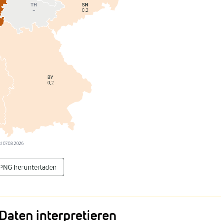
SN
TH
0,2
–
BY
0,2
and 07.08.2026
 PNG herunterladen
Daten interpretieren