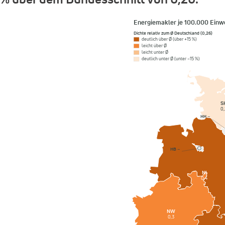
Energiemakler je 100.000 Einw
Dichte relativ zum Ø Deutschland (0,26)
deutlich über Ø (über +15 %)
leicht über Ø
leicht unter Ø
deutlich unter Ø (unter −15 %)
S
0,
HH
–
HB
–
NI
0,4
NW
0,3