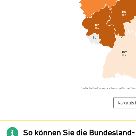
HE
0,3
RP
0,4
SL
–
BW
0,2
Quelle: Listflix-Firmendatenbank · listflix.de · St
Karte als
So können Sie die Bundesland-