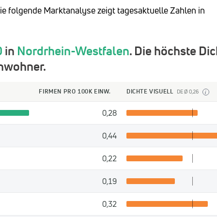
Die folgende Marktanalyse zeigt tagesaktuelle Zahlen in
0
in
Nordrhein-Westfalen
. Die höchste Di
inwohner.
FIRMEN PRO 100K EINW.
DICHTE VISUELL
DE Ø 0,26
i
0,28
0,44
0,22
0,19
0,32