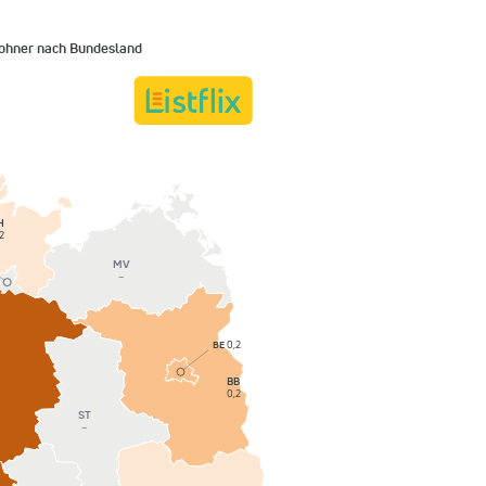
ohner nach Bundesland
H
2
MV
–
BE
0,2
BB
0,2
ST
–