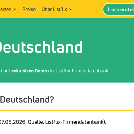
Liste erste
setzen
Preise
Über Listflix
Deutschland
rt auf
exklusiven Daten
der Listflix-Firmendatenbank.
n Deutschland?
07.08.2026, Quelle: Listflix-Firmendatenbank).