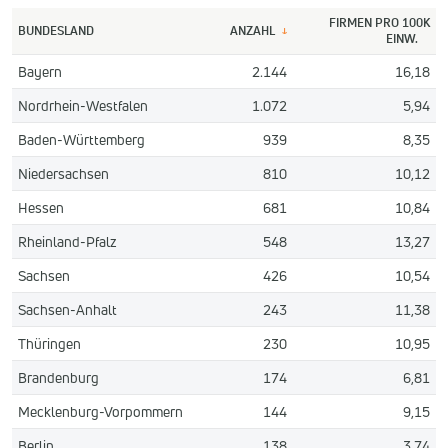
FIRMEN PRO 100K
BUNDESLAND
ANZAHL
↓
EINW.
Bayern
2.144
16,18
Nordrhein-Westfalen
1.072
5,94
Baden-Württemberg
939
8,35
Niedersachsen
810
10,12
Hessen
681
10,84
Rheinland-Pfalz
548
13,27
Sachsen
426
10,54
Sachsen-Anhalt
243
11,38
Thüringen
230
10,95
Brandenburg
174
6,81
Mecklenburg-Vorpommern
144
9,15
Berlin
138
3,74