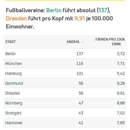
Fußballvereine:
Berlin
führt absolut (
137
),
Dresden
führt pro Kopf mit
9,91
je 100.000
Einwohner.
FIRMEN PRO 100K
STADT
ANZAHL
↓
EINW.
Berlin
137
3,72
München
116
7,71
Hamburg
101
5,42
Dortmund
56
9,28
Dresden
56
9,91
Nürnberg
47
8,88
Stuttgart
43
7,02
Hannover
41
7,85