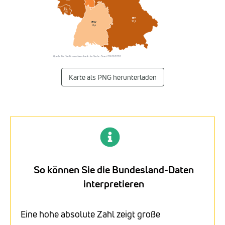
SL
12,5
BY
16,2
BW
8,4
Quelle: Listflix-Firmendatenbank · listflix.de · Stand 09.08.2026
Karte als PNG herunterladen
So können Sie die Bundesland-Daten
interpretieren
Eine hohe absolute Zahl zeigt große