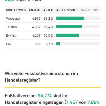
KONTAKTWEG
ANZAHL
ANTEIL
ANTEIL VISUELL
Skala 0 - 100 %
Webseite
4.983
63,2 %
Telefon
4.687
59,4 %
E-Mail
4.103
52,0 %
Fax
685
8,7 %
Wie viele Fussballvereine stehen im
Handelsregister?
Fußballvereine:
94,7 %
sind im
Handelsregister eingetragen (
7.467
von
7.884