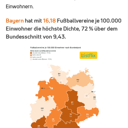
Einwohnern.
Bayern
hat mit
16,18
Fußballvereine je 100.000
Einwohner die höchste Dichte, 72 % über dem
Bundesschnitt von 9,43.
Fußballvereine je 100.000 Einwohner nach Bundesland
Dichte relativ zum Ø Deutschland (9,43)
deutlich über Ø (über +15 %)
leicht über Ø
leicht unter Ø
deutlich unter Ø (unter −15 %)
SH
2,6
HH
5,4
MV
9,2
HB
4,4
BE
3,7
NI
BB
10,1
6,8
ST
11,4
NW
5,9
SN
TH
10,5
11,0
HE
10,8
RP
13,3