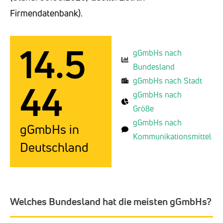
Firmendatenbank).
14.5
gGmbHs nach
Bundesland
gGmbHs nach Stadt
44
gGmbHs nach
Größe
gGmbHs nach
gGmbHs in
Kommunikationsmittel
Deutschland
Welches Bundesland hat die meisten gGmbHs?