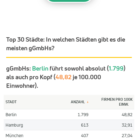
Top 30 Städte:
In welchen Städten gibt es die
meisten gGmbHs?
gGmbHs:
Berlin
führt sowohl absolut (
1.799
)
als auch pro Kopf (
48,82
je 100.000
Einwohner).
FIRMEN PRO 100K
STADT
ANZAHL
↓
EINW.
Berlin
1.799
48,82
Hamburg
613
32,91
München
407
27,04