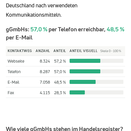
Deutschland nach verwendeten
Kommunikationsmitteln.
gGmbHs:
57,0 %
per Telefon erreichbar,
48,5 %
per E-Mail
KONTAKTWEG
ANZAHL
ANTEIL
ANTEIL VISUELL
Skala 0 - 100 %
Webseite
8.324
57,2 %
Telefon
8.287
57,0 %
E-Mail
7.058
48,5 %
Fax
4.115
28,3 %
Wie viele gGmbHs stehen im Handelsregister?