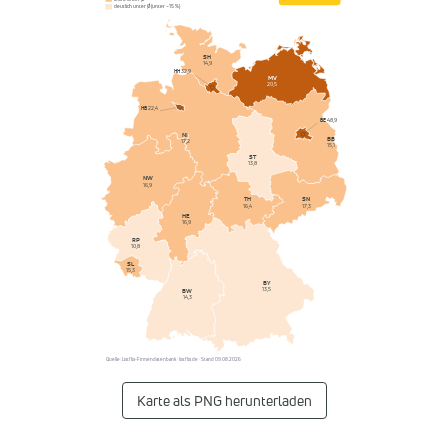
deutlich unter Ø (unter −15 %)
SH
14,9
HH
32,9
MV
20,5
HB
22,4
BE
48,9
NI
BB
17,2
15,1
ST
13,8
NW
16,9
SN
TH
17,3
16,4
HE
16,9
RP
10,8
SL
15,3
BY
13,5
BW
14,3
Quelle: Listflix-Firmendatenbank · listflix.de · Stand 09.08.2026
Karte als PNG herunterladen