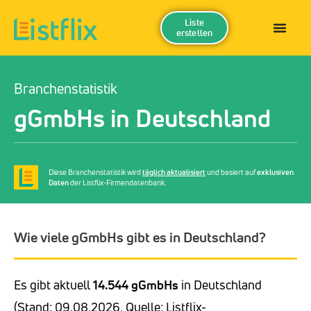
Liste
erstellen
Branchenstatistik
gGmbHs in Deutschland
Diese Branchenstatistik wird
täglich aktualisiert
und basiert auf
exklusiven
Daten
der Listflix-Firmendatenbank.
Wie viele gGmbHs gibt es in Deutschland?
Es gibt aktuell
14.544 gGmbHs
in Deutschland
(Stand: 09.08.2026, Quelle: Listflix-