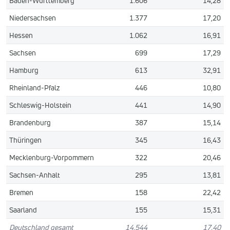
Baden-Württemberg
1.606
14,28
Niedersachsen
1.377
17,20
Hessen
1.062
16,91
Sachsen
699
17,29
Hamburg
613
32,91
Rheinland-Pfalz
446
10,80
Schleswig-Holstein
441
14,90
Brandenburg
387
15,14
Thüringen
345
16,43
Mecklenburg-Vorpommern
322
20,46
Sachsen-Anhalt
295
13,81
Bremen
158
22,42
Saarland
155
15,31
Deutschland gesamt
14.544
17,40