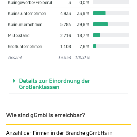
Kleingewerbe/Freiberuf
3
0,0 %
Kleinstunternehmen
4.933
33,9 %
Kleinunternehmen
5.784
39,8 %
Mittelstand
2.716
18,7 %
Großunternehmen
1.108
7,6 %
Gesamt
14.544
100,0 %
Details zur Einordnung der
Größenklassen
Wie sind gGmbHs erreichbar?
Anzahl der Firmen in der Branche gGmbHs in