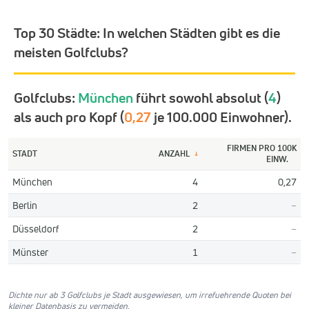
Top 30 Städte:
In welchen Städten gibt es die
meisten Golfclubs?
Golfclubs:
München
führt sowohl absolut (
4
)
als auch pro Kopf (
0,27
je 100.000 Einwohner).
FIRMEN PRO 100K
STADT
ANZAHL
↓
EINW.
München
4
0,27
Berlin
2
–
Düsseldorf
2
–
Münster
1
–
Dichte nur ab 3 Golfclubs je Stadt ausgewiesen, um irrefuehrende Quoten bei
kleiner Datenbasis zu vermeiden.