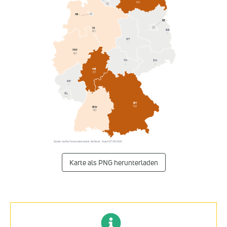
0,4
HB
–
BE
–
NI
BB
0,1
–
ST
–
NW
0,1
SN
TH
–
–
HE
0,1
RP
–
SL
–
BY
0,2
BW
0,1
Quelle: Listflix-Firmendatenbank · listflix.de · Stand 07.08.2026
Karte als PNG herunterladen