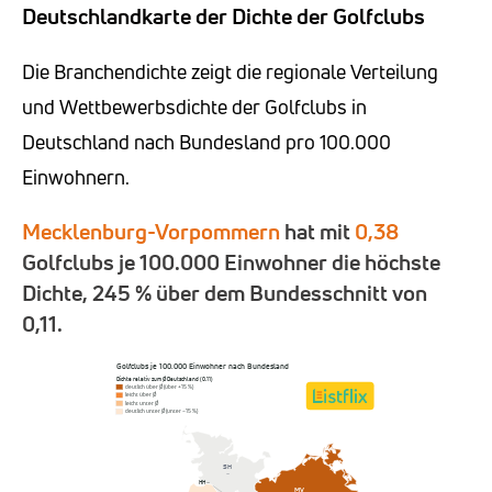
Deutschlandkarte der Dichte der Golfclubs
Die Branchendichte zeigt die regionale Verteilung
und Wettbewerbsdichte der Golfclubs in
Deutschland nach Bundesland pro 100.000
Einwohnern.
Mecklenburg-Vorpommern
hat mit
0,38
Golfclubs je 100.000 Einwohner die höchste
Dichte, 245 % über dem Bundesschnitt von
0,11.
Golfclubs je 100.000 Einwohner nach Bundesland
Dichte relativ zum Ø Deutschland (0,11)
deutlich über Ø (über +15 %)
leicht über Ø
leicht unter Ø
deutlich unter Ø (unter −15 %)
SH
–
HH
–
MV