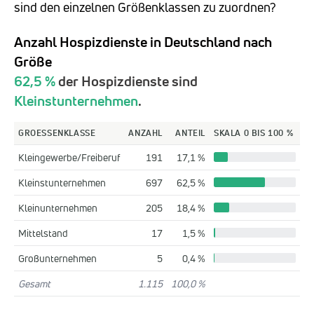
sind den einzelnen Größenklassen zu zuordnen?
Anzahl Hospizdienste in Deutschland nach
Größe
62,5 %
der Hospizdienste sind
Kleinstunternehmen
.
GROESSENKLASSE
ANZAHL
ANTEIL
SKALA 0 BIS 100 %
Kleingewerbe/Freiberuf
191
17,1 %
Kleinstunternehmen
697
62,5 %
Kleinunternehmen
205
18,4 %
Mittelstand
17
1,5 %
Großunternehmen
5
0,4 %
Gesamt
1.115
100,0 %