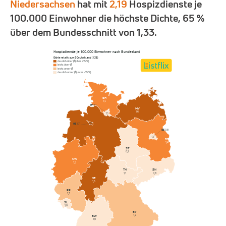
Niedersachsen
hat mit
2,19
Hospizdienste je
100.000 Einwohner die höchste Dichte, 65 %
über dem Bundesschnitt von 1,33.
Hospizdienste je 100.000 Einwohner nach Bundesland
Dichte relativ zum Ø Deutschland (1,33)
deutlich über Ø (über +15 %)
leicht über Ø
leicht unter Ø
deutlich unter Ø (unter −15 %)
SH
1,4
HH
1,1
MV
1,6
HB
1,7
BE
0,8
NI
BB
2,2
1,4
ST
0,9
NW
1,5
SN
TH
0,8
1,1
HE
1,5
RP
1,3
SL
1,0
BY
1,2
BW
1,0