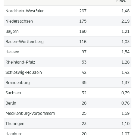
EINW.
Nordrhein-Westfalen
267
1,48
Niedersachsen
175
2,19
Bayern
160
1,21
Baden-Württemberg
116
1,03
Hessen
97
1,54
Rheinland-Pfalz
53
1,28
Schleswig-Holstein
42
1,42
Brandenburg
35
1,37
Sachsen
32
0,79
Berlin
28
0,76
Mecklenburg-Vorpommern
25
1,59
Thüringen
23
1,10
Hamburg
20
1,07