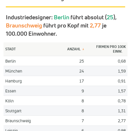
Industriedesigner:
Berlin
führt absolut (
25
),
Braunschweig
führt pro Kopf mit
2,77
je
100.000 Einwohner.
FIRMEN PRO 100K
STADT
ANZAHL
↓
EINW.
Berlin
25
0,68
München
24
1,59
Hamburg
17
0,91
Essen
9
1,57
Köln
8
0,78
Stuttgart
8
1,31
Braunschweig
7
2,77
Leipzig
6
0,98