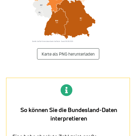
RP
–
SL
–
BY
0,7
BW
0,6
Quelle: Listflix-Firmendatenbank · listflix.de · Stand 06.08.2026
Karte als PNG herunterladen
So können Sie die Bundesland-Daten
interpretieren