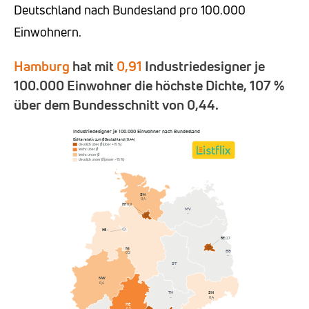
Deutschland nach Bundesland pro 100.000
Einwohnern.
Hamburg
hat mit
0,91
Industriedesigner je
100.000 Einwohner die höchste Dichte, 107 %
über dem Bundesschnitt von 0,44.
Industriedesigner je 100.000 Einwohner nach Bundesland
Dichte relativ zum Ø Deutschland (0,44)
deutlich über Ø (über +15 %)
leicht über Ø
leicht unter Ø
deutlich unter Ø (unter −15 %)
SH
0,4
HH
0,9
MV
–
HB
–
BE
0,7
NI
BB
0,2
–
ST
–
NW
0,4
SN
TH
0,4
–
HE
0,5