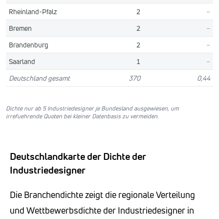
Rheinland-Pfalz
2
–
Bremen
2
–
Brandenburg
2
–
Saarland
1
–
Deutschland gesamt
370
0,44
Dichte nur ab 5 Industriedesigner je Bundesland ausgewiesen, um
irrefuehrende Quoten bei kleiner Datenbasis zu vermeiden.
Deutschlandkarte der Dichte der
Industriedesigner
Die Branchendichte zeigt die regionale Verteilung
und Wettbewerbsdichte der Industriedesigner in