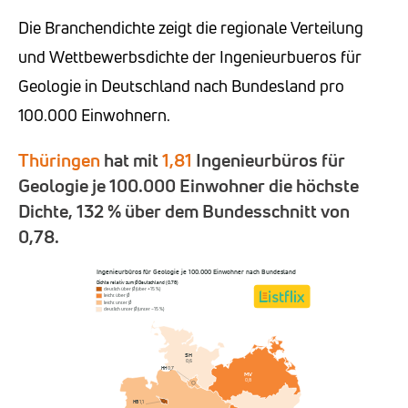
Die Branchendichte zeigt die regionale Verteilung
und Wettbewerbsdichte der Ingenieurbueros für
Geologie in Deutschland nach Bundesland pro
100.000 Einwohnern.
Thüringen
hat mit
1,81
Ingenieurbüros für
Geologie je 100.000 Einwohner die höchste
Dichte, 132 % über dem Bundesschnitt von
0,78.
Ingenieurbüros für Geologie je 100.000 Einwohner nach Bundesland
Dichte relativ zum Ø Deutschland (0,78)
deutlich über Ø (über +15 %)
leicht über Ø
leicht unter Ø
deutlich unter Ø (unter −15 %)
SH
0,6
HH
0,7
MV
0,8
HB
1,1