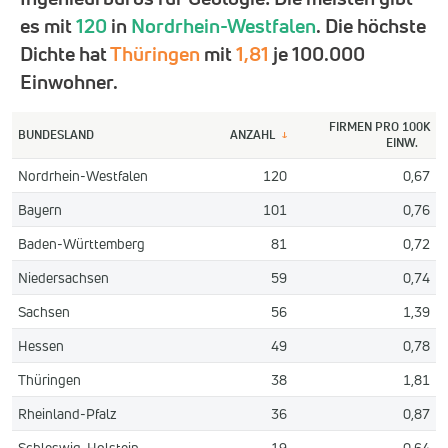
es mit
120
in
Nordrhein-Westfalen
. Die höchste
Dichte hat
Thüringen
mit
1,81
je 100.000
Einwohner.
FIRMEN PRO 100K
BUNDESLAND
ANZAHL
↓
EINW.
Nordrhein-Westfalen
120
0,67
Bayern
101
0,76
Baden-Württemberg
81
0,72
Niedersachsen
59
0,74
Sachsen
56
1,39
Hessen
49
0,78
Thüringen
38
1,81
Rheinland-Pfalz
36
0,87
Schleswig-Holstein
19
0,64