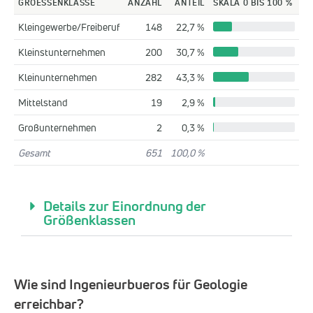
GROESSENKLASSE
ANZAHL
ANTEIL
SKALA 0 BIS 100 %
Kleingewerbe/Freiberuf
148
22,7 %
Kleinstunternehmen
200
30,7 %
Kleinunternehmen
282
43,3 %
Mittelstand
19
2,9 %
Großunternehmen
2
0,3 %
Gesamt
651
100,0 %
Details zur Einordnung der
Größenklassen
Wie sind Ingenieurbueros für Geologie
erreichbar?