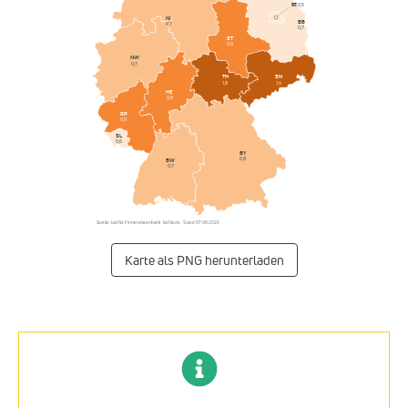
BE
0,5
NI
BB
0,7
0,7
ST
0,8
NW
0,7
SN
TH
1,4
1,8
HE
0,8
RP
0,9
SL
0,6
BY
0,8
BW
0,7
Quelle: Listflix-Firmendatenbank · listflix.de · Stand 07.08.2026
Karte als PNG herunterladen