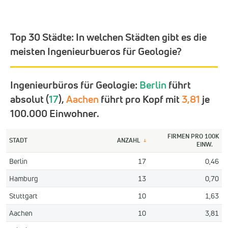
Top 30 Städte:
In welchen Städten gibt es die
meisten Ingenieurbueros für Geologie?
Ingenieurbüros für Geologie:
Berlin
führt
absolut (
17
),
Aachen
führt pro Kopf mit
3,81
je
100.000 Einwohner.
FIRMEN PRO 100K
STADT
ANZAHL
↓
EINW.
Berlin
17
0,46
Hamburg
13
0,70
Stuttgart
10
1,63
Aachen
10
3,81