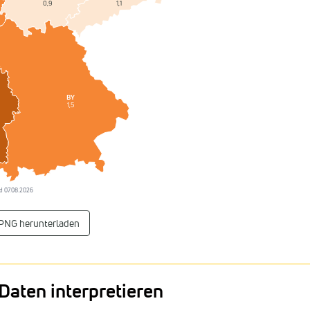
1,1
0,9
BY
1,5
and 07.08.2026
 PNG herunterladen
Daten interpretieren