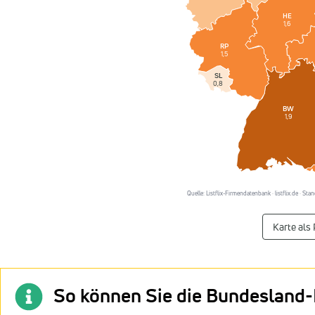
HE
1,6
RP
1,5
SL
0,8
BW
1,9
Quelle: Listflix-Firmendatenbank · listflix.de · St
Karte als
So können Sie die Bundesland-