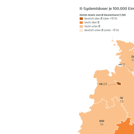
It-Systemhäuser je 100.000 Ei
Dichte relativ zum Ø Deutschland (1,38)
deutlich über Ø (über +15 %)
leicht über Ø
leicht unter Ø
deutlich unter Ø (unter −15 %)
S
1,
HH
1,1
HB
2,0
NI
1,3
NW
1,4