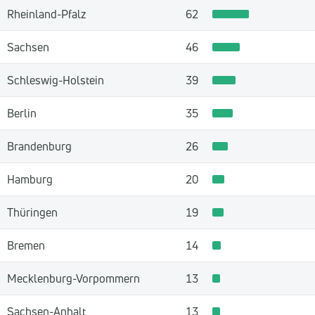
Rheinland-Pfalz
62
Sachsen
46
Schleswig-Holstein
39
Berlin
35
Brandenburg
26
Hamburg
20
Thüringen
19
Bremen
14
Mecklenburg-Vorpommern
13
Sachsen-Anhalt
13