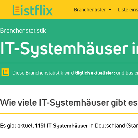
Branchenlisten
Liste ein
Branchenstatistik
IT-Systemhäuser i
Diese Branchenstatistik wird
täglich aktualisiert
und basie
Wie viele IT-Systemhäuser gibt es
Es gibt aktuell
1.151 IT-Systemhäuser
in Deutschland (Stan