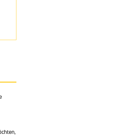
e
chten,