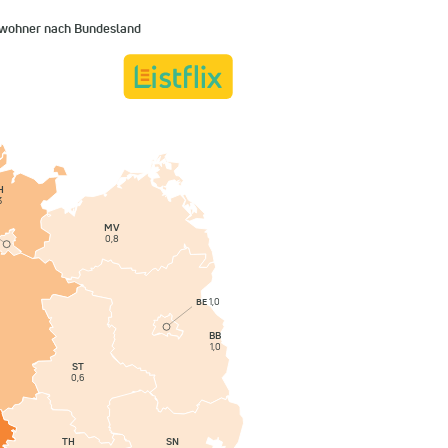
nwohner nach Bundesland
H
3
MV
0,8
BE
1,0
BB
1,0
ST
0,6
SN
TH