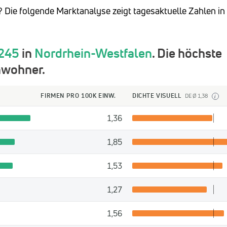
? Die folgende Marktanalyse zeigt tagesaktuelle Zahlen in
245
in
Nordrhein-Westfalen
. Die höchste
nwohner.
FIRMEN PRO 100K EINW.
DICHTE VISUELL
DE Ø 1,38
i
1,36
1,85
1,53
1,27
1,56