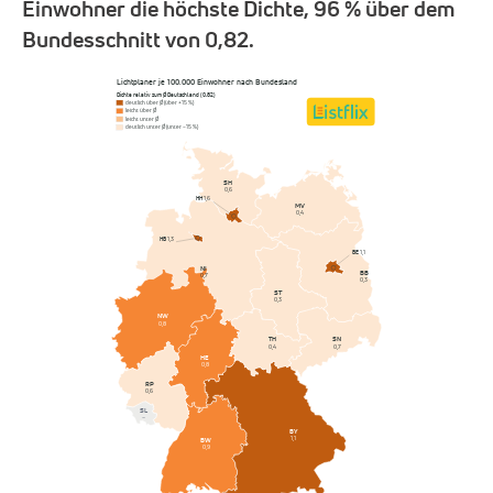
Einwohner die höchste Dichte, 96 % über dem
Bundesschnitt von 0,82.
Lichtplaner je 100.000 Einwohner nach Bundesland
Dichte relativ zum Ø Deutschland (0,82)
deutlich über Ø (über +15 %)
leicht über Ø
leicht unter Ø
deutlich unter Ø (unter −15 %)
SH
0,6
HH
1,6
MV
0,4
HB
1,3
BE
1,1
NI
BB
0,7
0,3
ST
0,3
NW
0,8
SN
TH
0,7
0,4
HE
0,8
RP
0,6
SL
–
BY
1,1
BW
0,9