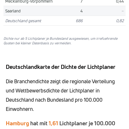
Mecklenburg-Vorpommern
7
0,44
Saarland
4
–
Deutschland gesamt
686
0,82
Dichte nur ab 5 Lichtplaner je Bundesland ausgewiesen, um irrefuehrende
Quoten bei kleiner Datenbasis zu vermeiden.
Deutschlandkarte der Dichte der Lichtplaner
Die Branchendichte zeigt die regionale Verteilung
und Wettbewerbsdichte der Lichtplaner in
Deutschland nach Bundesland pro 100.000
Einwohnern.
Hamburg
hat mit
1,61
Lichtplaner je 100.000