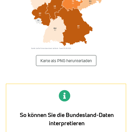
SN
TH
0,2
0,2
HE
0,4
RP
0,4
SL
–
BY
0,4
BW
0,1
Quelle: Listflix-Firmendatenbank · listflix.de · Stand 05.08.2026
Karte als PNG herunterladen
So können Sie die Bundesland-Daten
interpretieren