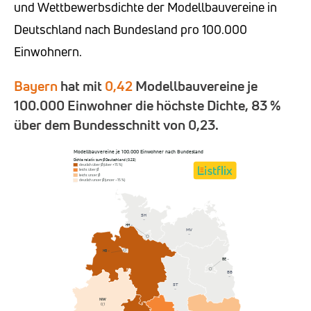
und Wettbewerbsdichte der Modellbauvereine in
Deutschland nach Bundesland pro 100.000
Einwohnern.
Bayern
hat mit
0,42
Modellbauvereine je
100.000 Einwohner die höchste Dichte, 83 %
über dem Bundesschnitt von 0,23.
Modellbauvereine je 100.000 Einwohner nach Bundesland
Dichte relativ zum Ø Deutschland (0,23)
deutlich über Ø (über +15 %)
leicht über Ø
leicht unter Ø
deutlich unter Ø (unter −15 %)
SH
–
HH
–
MV
–
HB
–
BE
–
NI
BB
0,4
–
ST
–
NW
0,1