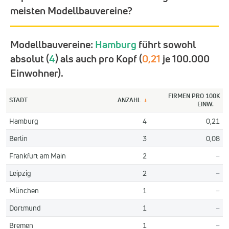
meisten Modellbauvereine?
Modellbauvereine:
Hamburg
führt sowohl
absolut (
4
) als auch pro Kopf (
0,21
je 100.000
Einwohner).
FIRMEN PRO 100K
STADT
ANZAHL
↓
EINW.
Hamburg
4
0,21
Berlin
3
0,08
Frankfurt am Main
2
–
Leipzig
2
–
München
1
–
Dortmund
1
–
Bremen
1
–