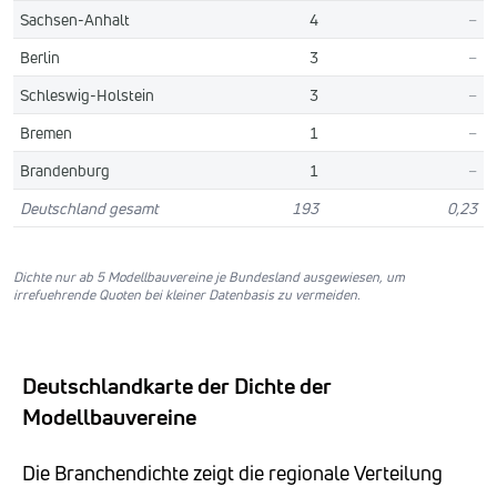
Sachsen-Anhalt
4
–
Berlin
3
–
Schleswig-Holstein
3
–
Bremen
1
–
Brandenburg
1
–
Deutschland gesamt
193
0,23
Dichte nur ab 5 Modellbauvereine je Bundesland ausgewiesen, um
irrefuehrende Quoten bei kleiner Datenbasis zu vermeiden.
Deutschlandkarte der Dichte der
Modellbauvereine
Die Branchendichte zeigt die regionale Verteilung