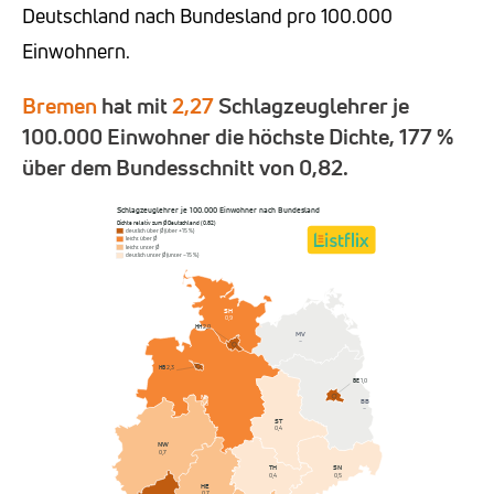
Deutschland nach Bundesland pro 100.000
Einwohnern.
Bremen
hat mit
2,27
Schlagzeuglehrer je
100.000 Einwohner die höchste Dichte, 177 %
über dem Bundesschnitt von 0,82.
Schlagzeuglehrer je 100.000 Einwohner nach Bundesland
Dichte relativ zum Ø Deutschland (0,82)
deutlich über Ø (über +15 %)
leicht über Ø
leicht unter Ø
deutlich unter Ø (unter −15 %)
SH
0,9
HH
2,0
MV
–
HB
2,3
BE
1,0
NI
BB
0,8
–
ST
0,4
NW
0,7
SN
TH
0,5
0,4
HE
0,7