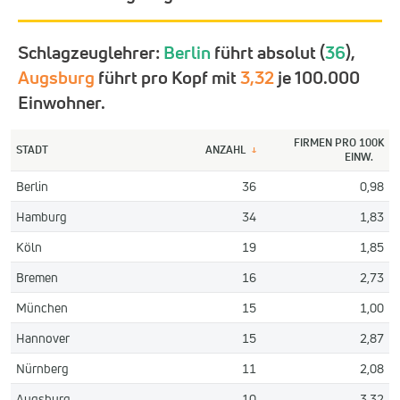
Schlagzeuglehrer:
Berlin
führt absolut (
36
),
Augsburg
führt pro Kopf mit
3,32
je 100.000
Einwohner.
FIRMEN PRO 100K
STADT
ANZAHL
↓
EINW.
Berlin
36
0,98
Hamburg
34
1,83
Köln
19
1,85
Bremen
16
2,73
München
15
1,00
Hannover
15
2,87
Nürnberg
11
2,08
Augsburg
10
3,32