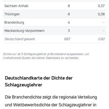
Sachsen-Anhalt
8
0,37
Thüringen
8
0,38
Brandenburg
4
–
Mecklenburg-Vorpommern
3
–
Deutschland gesamt
683
0,82
Dichte nur ab 5 Schlagzeuglehrer je Bundesland ausgewiesen, um
irrefuehrende Quoten bei kleiner Datenbasis zu vermeiden.
Deutschlandkarte der Dichte der
Schlagzeuglehrer
Die Branchendichte zeigt die regionale Verteilung
und Wettbewerbsdichte der Schlagzeuglehrer in