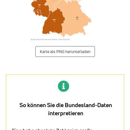
RP
1,1
SL
1,2
BY
0,8
BW
1,1
Quelle: Listflix-Firmendatenbank · listflix.de · Stand 07.08.2026
Karte als PNG herunterladen
So können Sie die Bundesland-Daten
interpretieren