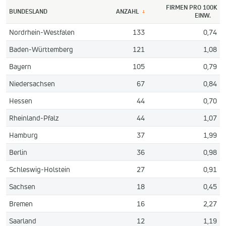
FIRMEN PRO 100K
BUNDESLAND
ANZAHL
↓
EINW.
Nordrhein-Westfalen
133
0,74
Baden-Württemberg
121
1,08
Bayern
105
0,79
Niedersachsen
67
0,84
Hessen
44
0,70
Rheinland-Pfalz
44
1,07
Hamburg
37
1,99
Berlin
36
0,98
Schleswig-Holstein
27
0,91
Sachsen
18
0,45
Bremen
16
2,27
Saarland
12
1,19