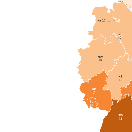
HH
–
HB
0,7
NI
1,0
NW
1,0
HE
1,1
RP
1,2
SL
1,2
BW
1,8