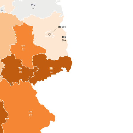
MV
–
BE
0,5
BB
0,4
ST
1,1
SN
TH
1,3
1,6
BY
1,2