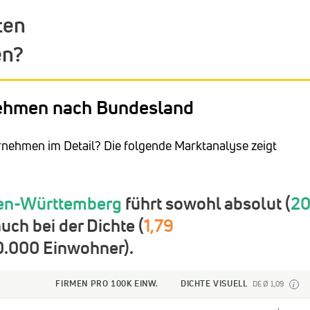
ten
en?
ehmen nach Bundesland
rnehmen im Detail? Die folgende Marktanalyse zeigt
en-Württemberg
führt sowohl absolut (
20
h bei der Dichte (
1,79
.000 Einwohner).
FIRMEN PRO 100K EINW.
DICHTE VISUELL
DE Ø 1,09
i