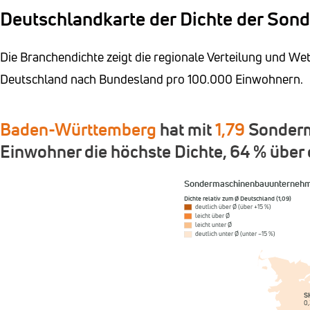
Deutschlandkarte der Dichte der So
Die Branchendichte zeigt die regionale Verteilung und
Deutschland nach Bundesland pro 100.000 Einwohnern.
Baden-Württemberg
hat mit
1,79
Sonderm
Einwohner die höchste Dichte, 64 % über
Sondermaschinenbauunternehme
Dichte relativ zum Ø Deutschland (1,09)
deutlich über Ø (über +15 %)
leicht über Ø
leicht unter Ø
deutlich unter Ø (unter −15 %)
S
0,