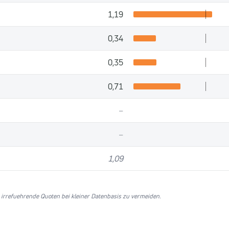
1,19
0,34
0,35
0,71
–
–
1,09
refuehrende Quoten bei kleiner Datenbasis zu vermeiden.