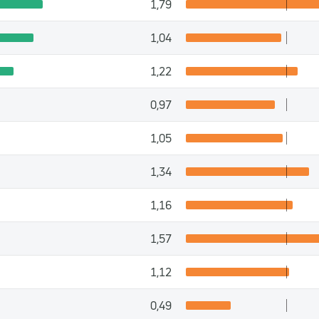
1,79
1,04
1,22
0,97
1,05
1,34
1,16
1,57
1,12
0,49