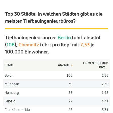
Top 30 Städte:
In welchen Städten gibt es die
meisten Tiefbauingenieurbüros?
Tiefbauingenieurbüros:
Berlin
führt absolut
(
106
),
Chemnitz
führt pro Kopf mit
7,33
je
100.000 Einwohner.
FIRMEN PRO 100K
STADT
ANZAHL
↓
EINW.
Berlin
106
2,88
München
39
2,59
Hamburg
36
1,93
Leipzig
27
4,41
Frankfurt am Main
25
3,31