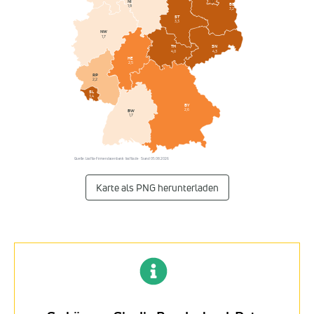
NI
BB
1,8
3,2
ST
3,3
NW
1,7
SN
TH
4,3
4,0
HE
2,5
RP
2,2
SL
3,4
BY
2,6
BW
1,7
Quelle: Listflix-Firmendatenbank · listflix.de · Stand 05.08.2026
Karte als PNG herunterladen