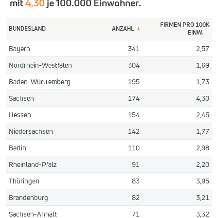
mit
4,30
je 100.000 Einwohner.
FIRMEN PRO 100K
BUNDESLAND
ANZAHL
↓
EINW.
Bayern
341
2,57
Nordrhein-Westfalen
304
1,69
Baden-Württemberg
195
1,73
Sachsen
174
4,30
Hessen
154
2,45
Niedersachsen
142
1,77
Berlin
110
2,98
Rheinland-Pfalz
91
2,20
Thüringen
83
3,95
Brandenburg
82
3,21
Sachsen-Anhalt
71
3,32