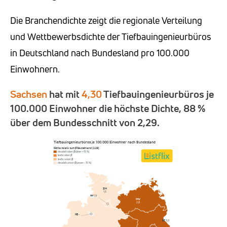
Die Branchendichte zeigt die regionale Verteilung
und Wettbewerbsdichte der Tiefbauingenieurbüros
in Deutschland nach Bundesland pro 100.000
Einwohnern.
Sachsen
hat mit
4,30
Tiefbauingenieurbüros je
100.000 Einwohner die höchste Dichte, 88 %
über dem Bundesschnitt von 2,29.
Tiefbauingenieurbüros je 100.000 Einwohner nach Bundesland
Dichte relativ zum Ø Deutschland (2,29)
deutlich über Ø (über +15 %)
leicht über Ø
leicht unter Ø
deutlich unter Ø (unter −15 %)
SH
1,5
HH
1,9
MV
2,8
HB
–
BE
3,0