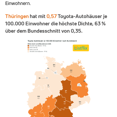
Einwohnern.
Thüringen
hat mit
0,57
Toyota-Autohäuser je
100.000 Einwohner die höchste Dichte, 63 %
über dem Bundesschnitt von 0,35.
Toyota-Autohäuser je 100.000 Einwohner nach Bundesland
Dichte relativ zum Ø Deutschland (0,35)
deutlich über Ø (über +15 %)
leicht über Ø
leicht unter Ø
deutlich unter Ø (unter −15 %)
SH
0,2
HH
–
MV
0,3
HB
–
BE
–
NI
BB
0,3
0,4
ST
0,4
NW
0,3
SN
TH
0,3
0,6
HE
0,4
RP
0,4