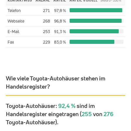
KONTAKTWEG
ANZAHL
ANTEIL
ANTEIL VISUELL
Skala 0 - 100 %
Telefon
271
97,8 %
Webseite
268
96,8 %
E-Mail
253
91,3 %
Fax
229
83,0 %
Wie viele Toyota-Autohäuser stehen im
Handelsregister?
Toyota-Autohäuser:
92,4 %
sind im
Handelsregister eingetragen (
255
von
276
Toyota-Autohäuser).