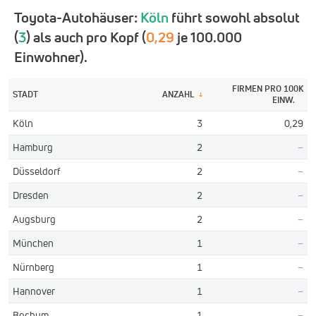
Toyota-Autohäuser:
Köln
führt sowohl absolut
(
3
) als auch pro Kopf (
0,29
je 100.000
Einwohner).
FIRMEN PRO 100K
STADT
ANZAHL
↓
EINW.
Köln
3
0,29
Hamburg
2
–
Düsseldorf
2
–
Dresden
2
–
Augsburg
2
–
München
1
–
Nürnberg
1
–
Hannover
1
–
Bochum
1
–