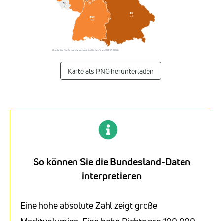
SL
–
BY
0,5
BW
0,4
Quelle: Listflix-Firmendatenbank · listflix.de · Stand 07.08.2026
Karte als PNG herunterladen
So können Sie die Bundesland-Daten
interpretieren
Eine hohe absolute Zahl zeigt große
Marktvolumina. Eine hohe Dichte pro 100.000