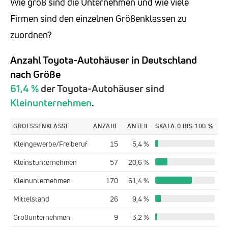
Wie groß sind die Unternehmen und wie viele
Firmen sind den einzelnen Größenklassen zu
zuordnen?
Anzahl Toyota-Autohäuser in Deutschland
nach Größe
61,4 %
der Toyota-Autohäuser sind
Kleinunternehmen
.
GROESSENKLASSE
ANZAHL
ANTEIL
SKALA 0 BIS 100 %
Kleingewerbe/Freiberuf
15
5,4 %
Kleinstunternehmen
57
20,6 %
Kleinunternehmen
170
61,4 %
Mittelstand
26
9,4 %
Großunternehmen
9
3,2 %