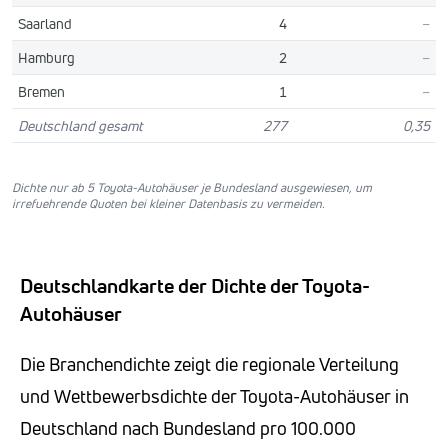
Saarland
4
–
Hamburg
2
–
Bremen
1
–
Deutschland gesamt
277
0,35
Dichte nur ab 5 Toyota-Autohäuser je Bundesland ausgewiesen, um
irrefuehrende Quoten bei kleiner Datenbasis zu vermeiden.
Deutschlandkarte der Dichte der Toyota-
Autohäuser
Die Branchendichte zeigt die regionale Verteilung
und Wettbewerbsdichte der Toyota-Autohäuser in
Deutschland nach Bundesland pro 100.000