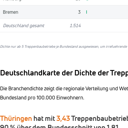
Bremen
3
Deutschland gesamt
1.514
Dichte nur ab 5 Treppenbaubetriebe je Bundesland ausgewiesen, um irrefuehrende Q
Deutschlandkarte der Dichte der Tre
Die Branchendichte zeigt die regionale Verteilung und W
Bundesland pro 100.000 Einwohnern.
Thüringen
hat mit
3,43
Treppenbaubetrieb
90 % über dem Bundesschnitt von 1,81.