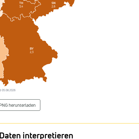
SN
TH
2,6
3,4
BY
2,3
tand 05.08.2026
 PNG herunterladen
Daten interpretieren