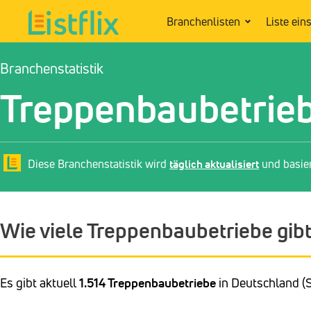
Branchenlisten
Liste ein
Branchenstatistik
Treppenbaubetrieb
Diese Branchenstatistik wird
täglich aktualisiert
und basie
Wie viele Treppenbaubetriebe gibt
Es gibt aktuell
1.514 Treppenbaubetriebe
in Deutschland (S