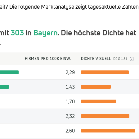
ail? Die folgende Marktanalyse zeigt tagesaktuelle Zahlen
 mit
303
in
Bayern
. Die höchste Dichte hat
.
FIRMEN PRO 100K EINW.
DICHTE VISUELL
DE Ø 1,81
i
2,29
1,43
1,70
2,32
2,60