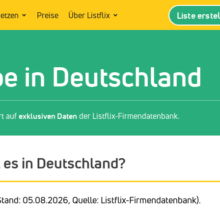
Liste erste
setzen
Preise
Über Listflix
e in Deutschland
rt auf
exklusiven Daten
der Listflix-Firmendatenbank.
 es in Deutschland?
tand: 05.08.2026, Quelle: Listflix-Firmendatenbank).