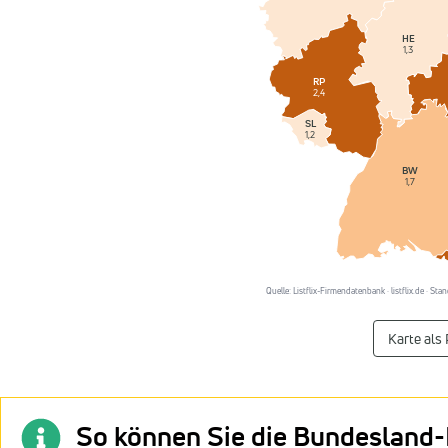
HE
1,3
RP
2,4
SL
1,2
BW
1,7
Quelle: Listflix-Firmendatenbank · listflix.de · S
Karte als
So können Sie die Bundesland-