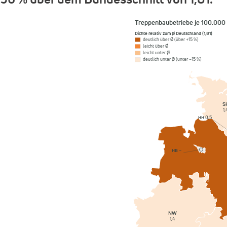
Treppenbaubetriebe je 100.000
Dichte relativ zum Ø Deutschland (1,81)
deutlich über Ø (über +15 %)
leicht über Ø
leicht unter Ø
deutlich unter Ø (unter −15 %)
S
1,
HH
0,5
HB
–
NI
2,3
NW
1,4