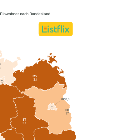
 Einwohner nach Bundesland
H
4
MV
3,1
BE
0,3
BB
1,7
ST
2,4