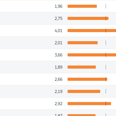
1,96
2,75
4,01
2,01
3,66
1,89
2,66
2,19
2,92
1,87