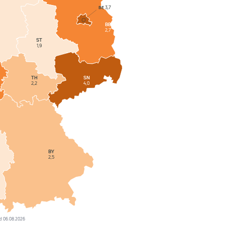
BE
3,7
BB
2,7
ST
1,9
SN
TH
4,0
2,2
BY
2,5
tand 06.08.2026