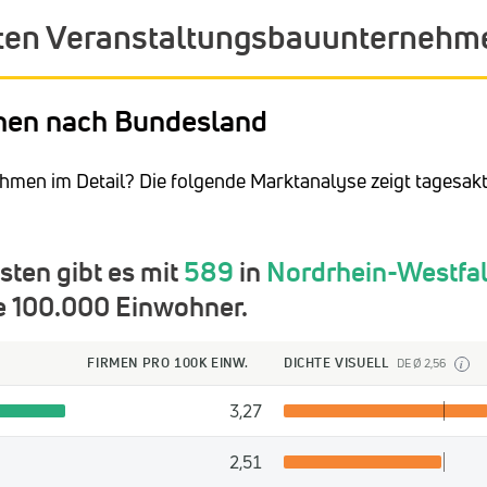
sten Veranstaltungsbauunternehm
men nach Bundesland
hmen im Detail? Die folgende Marktanalyse zeigt tagesakt
ten gibt es mit
589
in
Nordrhein-Westfa
e 100.000 Einwohner.
FIRMEN PRO 100K EINW.
DICHTE VISUELL
DE Ø 2,56
i
3,27
2,51