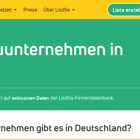
Liste erste
setzen
Preise
Über Listflix
uunternehmen in
rt auf
exklusiven Daten
der Listflix-Firmendatenbank.
rnehmen gibt es in Deutschland?