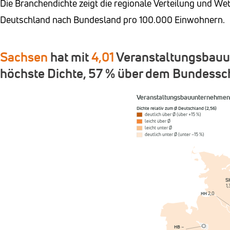
Die Branchendichte zeigt die regionale Verteilung und 
Deutschland nach Bundesland pro 100.000 Einwohnern.
Sachsen
hat mit
4,01
Veranstaltungsbauu
höchste Dichte, 57 % über dem Bundessch
Veranstaltungsbauunternehmen
Dichte relativ zum Ø Deutschland (2,56)
deutlich über Ø (über +15 %)
leicht über Ø
leicht unter Ø
deutlich unter Ø (unter −15 %)
S
1,
HH
2,0
HB
–