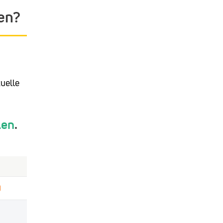
en?
uelle
len
.