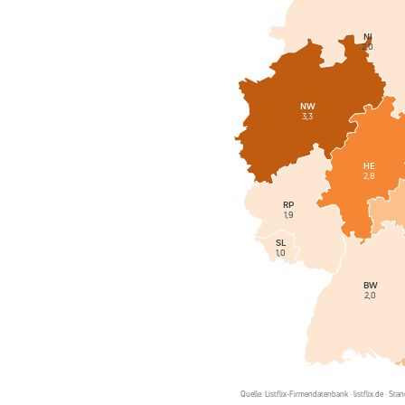
NI
2,0
NW
3,3
HE
2,8
RP
1,9
SL
1,0
BW
2,0
Quelle: Listflix-Firmendatenbank · listflix.de · S