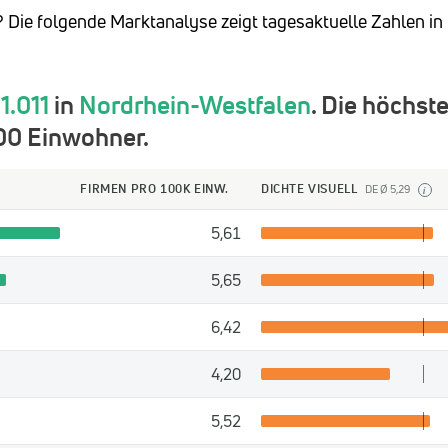
? Die folgende Marktanalyse zeigt tagesaktuelle Zahlen in
t
1.011
in
Nordrhein-Westfalen
. Die höchst
00 Einwohner.
FIRMEN PRO 100K EINW.
DICHTE VISUELL
DE Ø 5,29
i
5,61
5,65
6,42
4,20
5,52