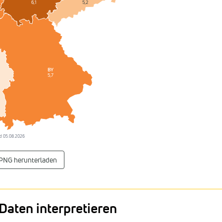
5,2
6,1
BY
5,7
tand 05.08.2026
 PNG herunterladen
Daten interpretieren