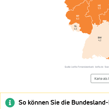
HE
5,5
RP
6,0
SL
4,5
BW
4,2
Quelle: Listflix-Firmendatenbank · listflix.de · S
Karte als
So können Sie die Bundesland-