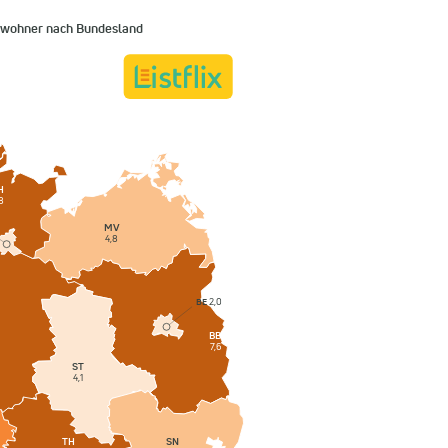
nwohner nach Bundesland
H
8
MV
4,8
BE
2,0
BB
7,6
ST
4,1
SN
TH