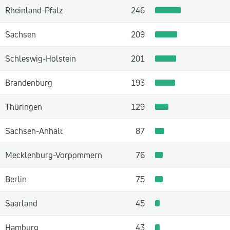
Rheinland-Pfalz
246
Sachsen
209
Schleswig-Holstein
201
Brandenburg
193
Thüringen
129
Sachsen-Anhalt
87
Mecklenburg-Vorpommern
76
Berlin
75
Saarland
45
Hamburg
43