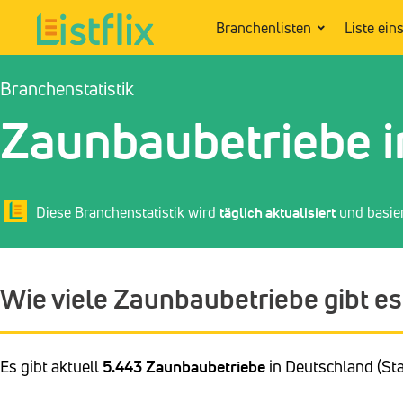
Branchenlisten
Liste ein
Branchenstatistik
Zaunbaubetriebe i
Diese Branchenstatistik wird
täglich aktualisiert
und basie
Wie viele Zaunbaubetriebe gibt es
Es gibt aktuell
5.443 Zaunbaubetriebe
in Deutschland (Sta