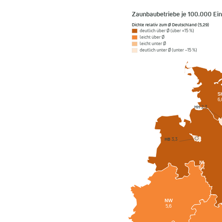
Zaunbaubetriebe je 100.000 Ei
Dichte relativ zum Ø Deutschland (5,29)
deutlich über Ø (über +15 %)
leicht über Ø
leicht unter Ø
deutlich unter Ø (unter −15 %)
S
6,
HH
2,3
HB
3,3
NI
6,4
NW
5,6