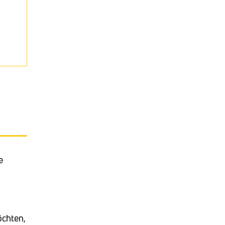
e
chten,