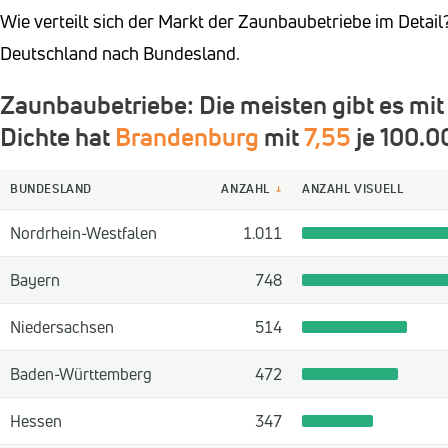
Wie verteilt sich der Markt der Zaunbaubetriebe im Detail
Deutschland nach Bundesland.
Zaunbaubetriebe: Die meisten gibt es mi
Dichte hat
Brandenburg
mit
7,55
je 100.0
BUNDESLAND
ANZAHL
ANZAHL VISUELL
↓
Nordrhein-Westfalen
1.011
Bayern
748
Niedersachsen
514
Baden-Württemberg
472
Hessen
347