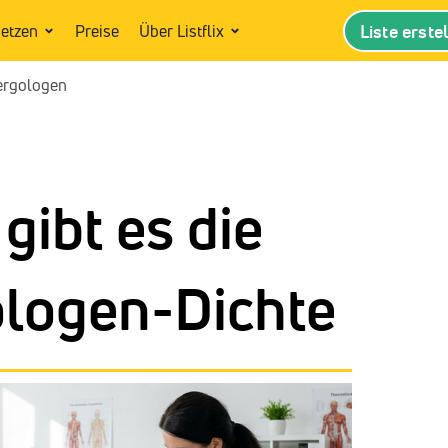
Liste erste
setzen
Preise
Über Listflix
ergologen
gibt es die
ologen-Dichte