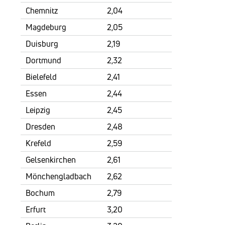
Chemnitz
2,04
Magdeburg
2,05
Duisburg
2,19
Dortmund
2,32
Bielefeld
2,41
Essen
2,44
Leipzig
2,45
Dresden
2,48
Krefeld
2,59
Gelsenkirchen
2,61
Mönchengladbach
2,62
Bochum
2,79
Erfurt
3,20