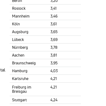
Berlin
3,20
Rostock
3,41
Mannheim
3,46
Köln
3,61
Augsburg
3,65
Lübeck
3,69
Nürnberg
3,78
Aachen
3,81
Braunschweig
3,95
tal
Hamburg
4,03
Karlsruhe
4,21
Freiburg im
4,21
Breisgau
Stuttgart
4,24