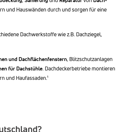
bdeckung
,
Sanierung
und
Reparatur
von
Dach-
hern und Hauswänden durch und sorgen für eine
iedene Dachwerkstoffe wie z.B. Dachziegel,
nen und Dachflächenfenstern
, Blitzschutzanlagen
nen für Dachstühle
. Dachdeckerbetriebe montieren
rn und Haufassaden.¹
eutschland?