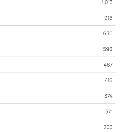
1.013
918
630
598
487
416
374
371
263