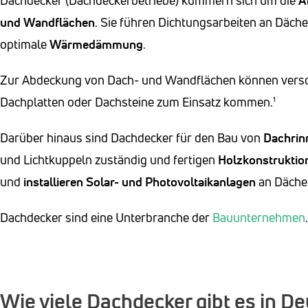
Dachdecker (Dachdeckerbetriebe) kümmern sich um die
A
und Wandflächen
. Sie führen Dichtungsarbeiten an Däc
optimale
Wärmedämmung
.
Zur Abdeckung von Dach- und Wandflächen können versch
Dachplatten oder Dachsteine zum Einsatz kommen.¹
Darüber hinaus sind Dachdecker für den Bau von
Dachrin
und Lichtkuppeln zuständig und fertigen
Holzkonstruktio
und
installieren
Solar- und Photovoltaikanlagen
an Däche
Dachdecker sind eine Unterbranche der
Bauunternehmen
.
Wie viele Dachdecker gibt es in D