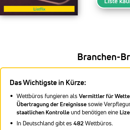
Liste kau
Branchen-Br
Das Wichtigste in Kürze:
Wettbüros fungieren als
Vermittler für Wett
Übertragung der Ereignisse
sowie Verpflegun
staatlichen Kontrolle
und benötigen eine
Liz
In Deutschland gibt es
482
Wettbüros.