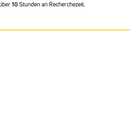
 über
10
Stunden an Recherchezeit.