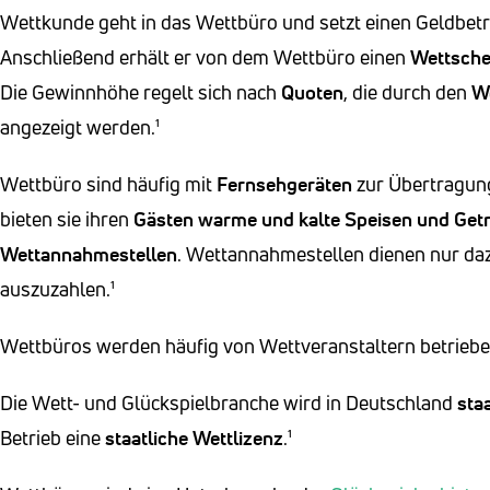
Wettkunde geht in das Wettbüro und setzt einen Geldbetr
Anschließend erhält er von dem Wettbüro einen
Wettsche
Die Gewinnhöhe regelt sich nach
Quoten
, die durch den
We
angezeigt werden.¹
Wettbüro sind häufig mit
Fernsehgeräten
zur Übertragung
bieten sie ihren
Gästen warme und kalte Speisen und Get
Wettannahmestellen
. Wettannahmestellen dienen nur d
auszuzahlen.¹
Wettbüros werden häufig von Wettveranstaltern betriebe
Die Wett- und Glückspielbranche wird in Deutschland
staa
Betrieb eine
staatliche Wettlizenz
.¹