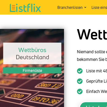
Branchenlisten
Liste ein
Wett
Niemand sollte 
bekommen Sie be
Liste mit 
Geprüfte Li
Einfach We