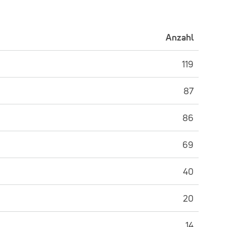
Anzahl
119
87
86
69
40
20
14