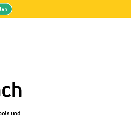
llen
ach
Tools und