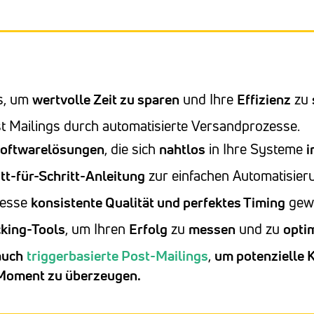
gs, um
wertvolle Zeit zu sparen
und Ihre
Effizienz
zu
t Mailings durch automatisierte Versandprozesse.
oftwarelösungen
, die sich
nahtlos
in Ihre Systeme
i
tt-für-Schritt-Anleitung
zur einfachen Automatisier
zesse
konsistente Qualität und perfektes Timing
gewä
cking-Tools
, um Ihren
Erfolg
zu
messen
und zu
opti
auch
triggerbasierte Post-Mailings
,
um potenzielle 
n Moment zu überzeugen.