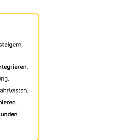
steigern
.
ntegrieren
.
ung.
hrleisten.
mieren
.
Kunden