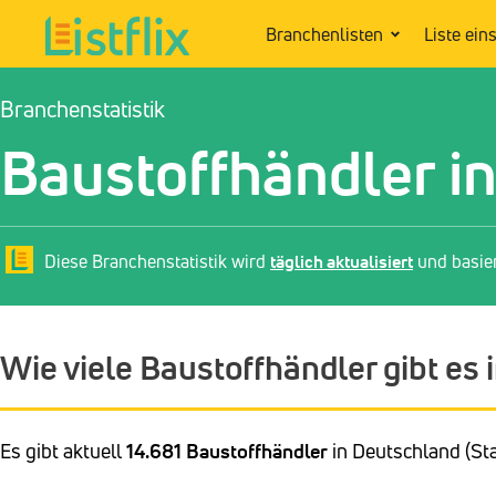
Branchenlisten
Liste ein
Branchenstatistik
Baustoffhändler i
Diese Branchenstatistik wird
täglich aktualisiert
und basie
Wie viele Baustoffhändler gibt es
Es gibt aktuell
14.681 Baustoffhändler
in Deutschland (Sta