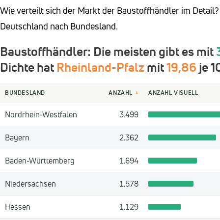
Wie verteilt sich der Markt der Baustoffhändler im Detail
Deutschland nach Bundesland.
Baustoffhändler: Die meisten gibt es mit
Dichte hat
Rheinland-Pfalz
mit
19,86
je 1
BUNDESLAND
ANZAHL
ANZAHL VISUELL
↓
Nordrhein-Westfalen
3.499
Bayern
2.362
Baden-Württemberg
1.694
Niedersachsen
1.578
Hessen
1.129