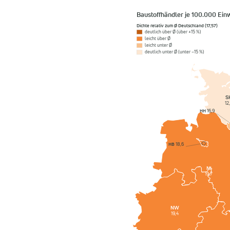
Baustoffhändler je 100.000 Ei
Dichte relativ zum Ø Deutschland (17,57)
deutlich über Ø (über +15 %)
leicht über Ø
leicht unter Ø
deutlich unter Ø (unter −15 %)
S
12
HH
16,9
HB
18,6
NI
19,7
NW
19,4