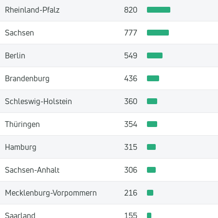
Rheinland-Pfalz
820
Sachsen
777
Berlin
549
Brandenburg
436
Schleswig-Holstein
360
Thüringen
354
Hamburg
315
Sachsen-Anhalt
306
Mecklenburg-Vorpommern
216
Saarland
155