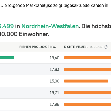
? Die folgende Marktanalyse zeigt tagesaktuelle Zahlen in
3.499
in
Nordrhein-Westfalen
. Die höchst
00.000 Einwohner.
FIRMEN PRO 100K EINW.
DICHTE VISUELL
DE Ø 17,57
i
19,40
17,83
15,06
19,71
17,98