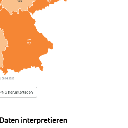
19,2
16,9
BY
17,8
tand 08.08.2026
 PNG herunterladen
Daten interpretieren