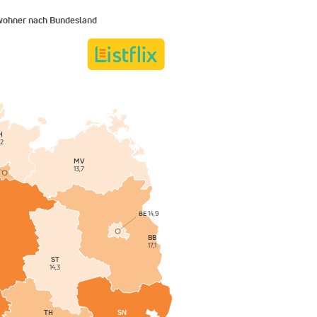
nwohner nach Bundesland
H
,2
MV
13,7
BE
14,9
BB
17,1
ST
14,3
SN
TH