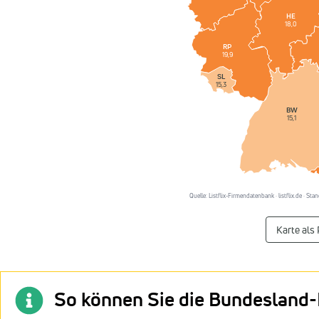
HE
18,0
RP
19,9
SL
15,3
BW
15,1
Quelle: Listflix-Firmendatenbank · listflix.de · S
Karte als
So können Sie die Bundesland-