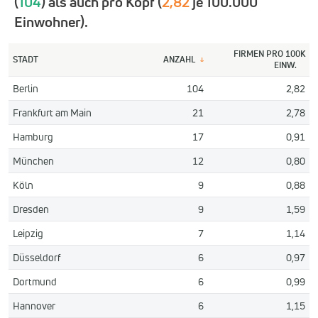
(
104
) als auch pro Kopf (
2,82
je 100.000
Einwohner).
FIRMEN PRO 100K
STADT
ANZAHL
↓
EINW.
Berlin
104
2,82
Frankfurt am Main
21
2,78
Hamburg
17
0,91
München
12
0,80
Köln
9
0,88
Dresden
9
1,59
Leipzig
7
1,14
Düsseldorf
6
0,97
Dortmund
6
0,99
Hannover
6
1,15