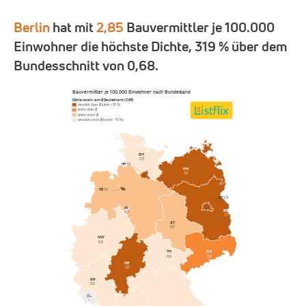
Berlin
hat mit
2,85
Bauvermittler je 100.000
Einwohner die höchste Dichte, 319 % über dem
Bundesschnitt von 0,68.
Bauvermittler je 100.000 Einwohner nach Bundesland
Dichte relativ zum Ø Deutschland (0,68)
deutlich über Ø (über +15 %)
leicht über Ø
leicht unter Ø
deutlich unter Ø (unter −15 %)
SH
0,3
HH
1,0
MV
1,0
HB
1,0
BE
2,9
NI
BB
0,7
1,1
ST
0,7
NW
0,5
SN
TH
0,8
0,6
HE
1,0
RP
0,5
SL
–