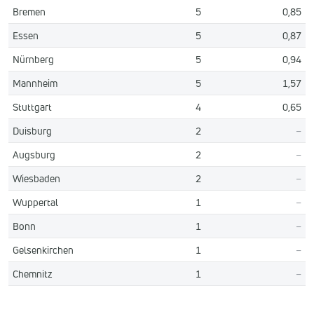
Bremen
5
0,85
Essen
5
0,87
Nürnberg
5
0,94
Mannheim
5
1,57
Stuttgart
4
0,65
Duisburg
2
–
Augsburg
2
–
Wiesbaden
2
–
Wuppertal
1
–
Bonn
1
–
Gelsenkirchen
1
–
Chemnitz
1
–