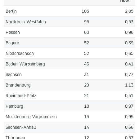
EINW.
Berlin
105
2,85
Nordrhein-Westfalen
95
0,53
Hessen
60
0,96
Bayern
52
0,39
Niedersachsen
52
0,65
Baden-Württemberg
46
0,41
Sachsen
31
0,77
Brandenburg
29
1,13
Rheinland-Pfalz
21
0,51
Hamburg
18
0,97
Mecklenburg-Vorpommern
15
0,95
Sachsen-Anhalt
14
0,66
Thüringen
12
0,57