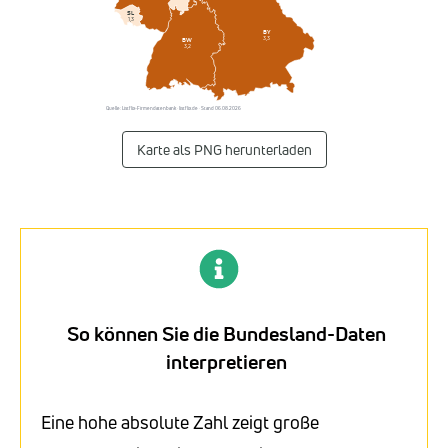
SL
1,3
BY
3,3
BW
3,2
Quelle: Listflix-Firmendatenbank · listflix.de · Stand 06.08.2026
Karte als PNG herunterladen
So können Sie die Bundesland-Daten
interpretieren
Eine hohe absolute Zahl zeigt große