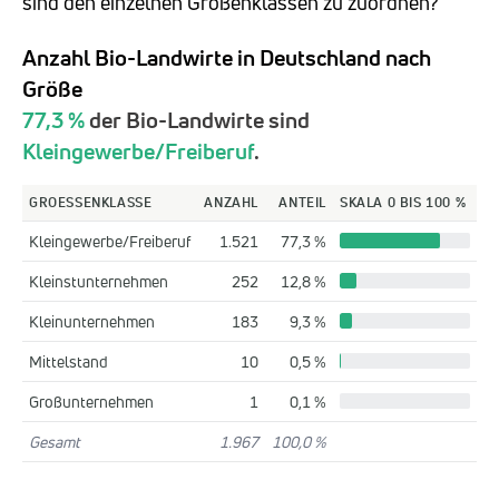
sind den einzelnen Größenklassen zu zuordnen?
Anzahl Bio-Landwirte in Deutschland nach
Größe
77,3 %
der Bio-Landwirte sind
Kleingewerbe/Freiberuf
.
GROESSENKLASSE
ANZAHL
ANTEIL
SKALA 0 BIS 100 %
Kleingewerbe/Freiberuf
1.521
77,3 %
Kleinstunternehmen
252
12,8 %
Kleinunternehmen
183
9,3 %
Mittelstand
10
0,5 %
Großunternehmen
1
0,1 %
Gesamt
1.967
100,0 %