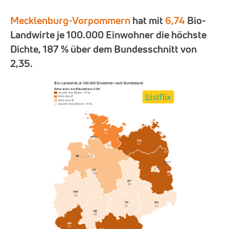
Mecklenburg-Vorpommern
hat mit
6,74
Bio-
Landwirte je 100.000 Einwohner die höchste
Dichte, 187 % über dem Bundesschnitt von
2,35.
Bio-Landwirte je 100.000 Einwohner nach Bundesland
Dichte relativ zum Ø Deutschland (2,35)
deutlich über Ø (über +15 %)
leicht über Ø
leicht unter Ø
deutlich unter Ø (unter −15 %)
SH
2,4
HH
0,4
MV
6,7
HB
–
BE
0,3
NI
BB
2,3
3,8
ST
1,6
NW
1,2
SN
TH
1,7
1,7
HE
1,8
RP
5,1