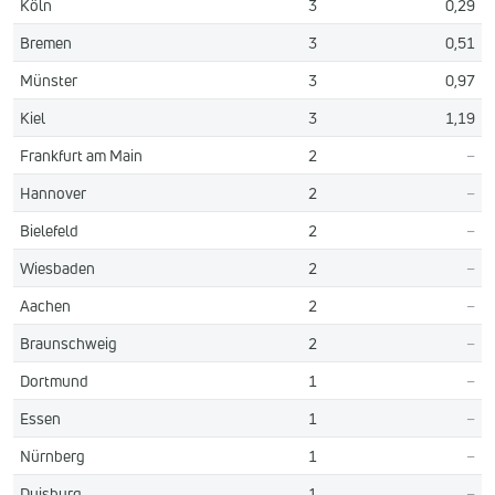
Köln
3
0,29
Bremen
3
0,51
Münster
3
0,97
Kiel
3
1,19
Frankfurt am Main
2
–
Hannover
2
–
Bielefeld
2
–
Wiesbaden
2
–
Aachen
2
–
Braunschweig
2
–
Dortmund
1
–
Essen
1
–
Nürnberg
1
–
Duisburg
1
–