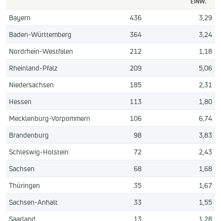
EINW.
Bayern
436
3,29
Baden-Württemberg
364
3,24
Nordrhein-Westfalen
212
1,18
Rheinland-Pfalz
209
5,06
Niedersachsen
185
2,31
Hessen
113
1,80
Mecklenburg-Vorpommern
106
6,74
Brandenburg
98
3,83
Schleswig-Holstein
72
2,43
Sachsen
68
1,68
Thüringen
35
1,67
Sachsen-Anhalt
33
1,55
Saarland
13
1,28