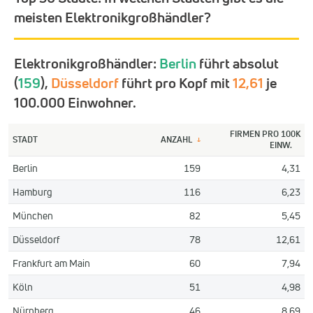
meisten Elektronikgroßhändler?
Elektronikgroßhändler:
Berlin
führt absolut
(
159
),
Düsseldorf
führt pro Kopf mit
12,61
je
100.000 Einwohner.
FIRMEN PRO 100K
STADT
ANZAHL
↓
EINW.
Berlin
159
4,31
Hamburg
116
6,23
München
82
5,45
Düsseldorf
78
12,61
Frankfurt am Main
60
7,94
Köln
51
4,98
Nürnberg
46
8,69