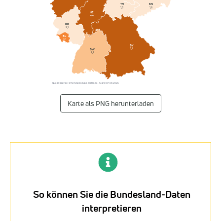
SN
TH
1,6
1,3
HE
4,4
RP
2,1
SL
3,1
BY
3,7
BW
2,7
Quelle: Listflix-Firmendatenbank · listflix.de · Stand 07.08.2026
Karte als PNG herunterladen
So können Sie die Bundesland-Daten
interpretieren