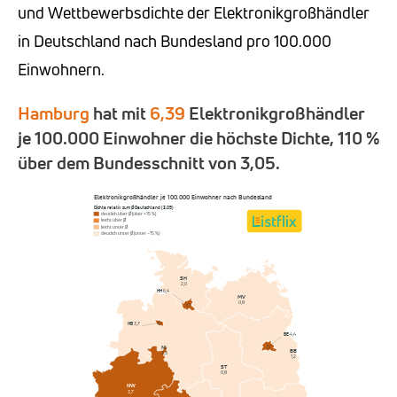
und Wettbewerbsdichte der Elektronikgroßhändler
in Deutschland nach Bundesland pro 100.000
Einwohnern.
Hamburg
hat mit
6,39
Elektronikgroßhändler
je 100.000 Einwohner die höchste Dichte, 110 %
über dem Bundesschnitt von 3,05.
Elektronikgroßhändler je 100.000 Einwohner nach Bundesland
Dichte relativ zum Ø Deutschland (3,05)
deutlich über Ø (über +15 %)
leicht über Ø
leicht unter Ø
deutlich unter Ø (unter −15 %)
SH
2,0
HH
6,4
MV
0,8
HB
3,7
BE
4,4
NI
BB
2,3
1,2
ST
0,8
NW
3,7