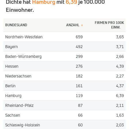
Dichte hat
Hamburg
mit
6,39
je 100.000
Einwohner.
FIRMEN PRO 100K
BUNDESLAND
ANZAHL
↓
EINW.
Nordrhein-Westfalen
659
3,65
Bayern
492
3,71
Baden-Württemberg
299
2,66
Hessen
276
4,39
Niedersachsen
182
2,27
Berlin
161
4,37
Hamburg
119
6,39
Rheinland-Pfalz
87
2,11
Sachsen
66
1,63
Schleswig-Holstein
60
2,03