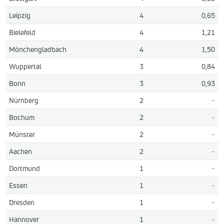
Leipzig
4
0,65
Bielefeld
4
1,21
Mönchengladbach
4
1,50
Wuppertal
3
0,84
Bonn
3
0,93
Nürnberg
2
–
Bochum
2
–
Münster
2
–
Aachen
2
–
Dortmund
1
–
Essen
1
–
Dresden
1
–
Hannover
1
–