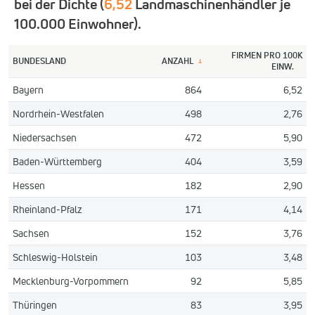
bei der Dichte (
6,52
Landmaschinenhändler je
100.000 Einwohner).
FIRMEN PRO 100K
BUNDESLAND
ANZAHL
↓
EINW.
Bayern
864
6,52
Nordrhein-Westfalen
498
2,76
Niedersachsen
472
5,90
Baden-Württemberg
404
3,59
Hessen
182
2,90
Rheinland-Pfalz
171
4,14
Sachsen
152
3,76
Schleswig-Holstein
103
3,48
Mecklenburg-Vorpommern
92
5,85
Thüringen
83
3,95