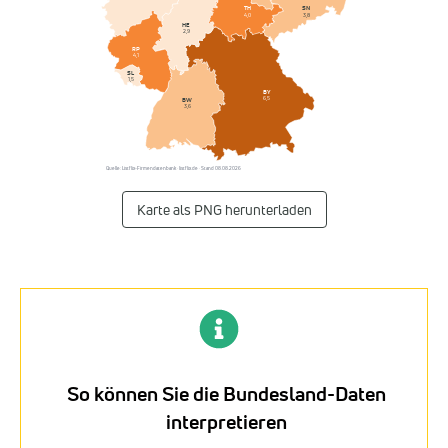
SN
TH
3,8
4,0
HE
2,9
RP
4,1
SL
1,5
BY
6,5
BW
3,6
Quelle: Listflix-Firmendatenbank · listflix.de · Stand 08.08.2026
Karte als PNG herunterladen
So können Sie die Bundesland-Daten
interpretieren