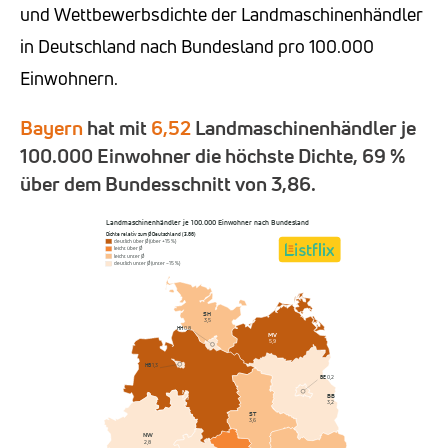
und Wettbewerbsdichte der Landmaschinenhändler
in Deutschland nach Bundesland pro 100.000
Einwohnern.
Bayern
hat mit
6,52
Landmaschinenhändler je
100.000 Einwohner die höchste Dichte, 69 %
über dem Bundesschnitt von 3,86.
Landmaschinenhändler je 100.000 Einwohner nach Bundesland
Dichte relativ zum Ø Deutschland (3,86)
deutlich über Ø (über +15 %)
leicht über Ø
leicht unter Ø
deutlich unter Ø (unter −15 %)
SH
3,5
HH
0,8
MV
5,9
HB
1,3
BE
0,2
NI
BB
5,9
3,2
ST
3,6
NW
2,8