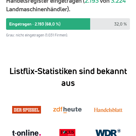
Handelsregister eingetragen (
2.193
von
3.224
Landmaschinenhändler).
Eingetragen · 2.193 (68,0 %)
32,0 %
Grau: nicht eingetragen (1.031 Firmen).
Listflix-Statistiken sind bekannt
aus