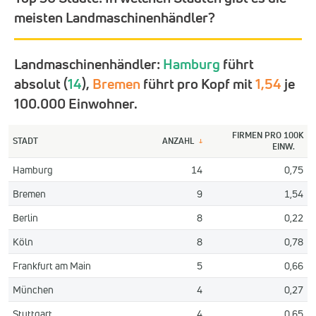
meisten Landmaschinenhändler?
Landmaschinenhändler:
Hamburg
führt
absolut (
14
),
Bremen
führt pro Kopf mit
1,54
je
100.000 Einwohner.
FIRMEN PRO 100K
STADT
ANZAHL
↓
EINW.
Hamburg
14
0,75
Bremen
9
1,54
Berlin
8
0,22
Köln
8
0,78
Frankfurt am Main
5
0,66
München
4
0,27
Stuttgart
4
0,65