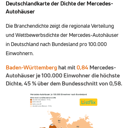
Deutschlandkarte der Dichte der Mercedes-
Autohäuser
Die Branchendichte zeigt die regionale Verteilung
und Wettbewerbsdichte der Mercedes-Autohäuser
in Deutschland nach Bundesland pro 100.000
Einwohnern.
Baden-Württemberg
hat mit
0,84
Mercedes-
Autohäuser je 100.000 Einwohner die höchste
Dichte, 45 % über dem Bundesschnitt von 0,58.
Mercedes-Autohäuser je 100.000 Einwohner nach Bundesland
Dichte relativ zum Ø Deutschland (0,58)
deutlich über Ø (über +15 %)
leicht über Ø
leicht unter Ø
deutlich unter Ø (unter −15 %)
SH
0,5
HH
0,7
MV