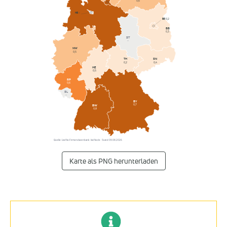
0,6
HB
–
BE
0,2
NI
BB
0,8
0,3
ST
–
NW
0,5
SN
TH
0,4
0,2
HE
0,5
RP
0,6
SL
–
BY
0,7
BW
0,8
Quelle: Listflix-Firmendatenbank · listflix.de · Stand 09.08.2026
Karte als PNG herunterladen