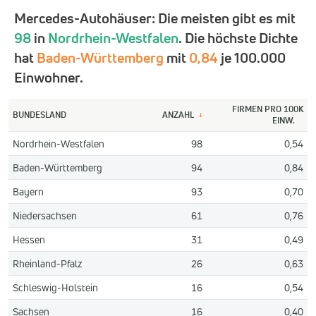
Mercedes-Autohäuser: Die meisten gibt es mit
98
in
Nordrhein-Westfalen
. Die höchste Dichte
hat
Baden-Württemberg
mit
0,84
je 100.000
Einwohner.
FIRMEN PRO 100K
BUNDESLAND
ANZAHL
↓
EINW.
Nordrhein-Westfalen
98
0,54
Baden-Württemberg
94
0,84
Bayern
93
0,70
Niedersachsen
61
0,76
Hessen
31
0,49
Rheinland-Pfalz
26
0,63
Schleswig-Holstein
16
0,54
Sachsen
16
0,40