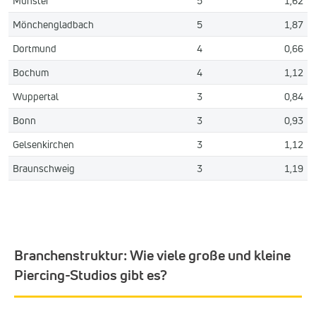
Münster
5
1,62
Mönchengladbach
5
1,87
Dortmund
4
0,66
Bochum
4
1,12
Wuppertal
3
0,84
Bonn
3
0,93
Gelsenkirchen
3
1,12
Braunschweig
3
1,19
Branchenstruktur: Wie viele große und kleine
Piercing-Studios gibt es?