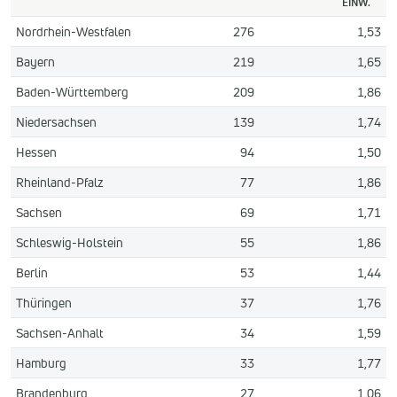
EINW.
Nordrhein-Westfalen
276
1,53
Bayern
219
1,65
Baden-Württemberg
209
1,86
Niedersachsen
139
1,74
Hessen
94
1,50
Rheinland-Pfalz
77
1,86
Sachsen
69
1,71
Schleswig-Holstein
55
1,86
Berlin
53
1,44
Thüringen
37
1,76
Sachsen-Anhalt
34
1,59
Hamburg
33
1,77
Brandenburg
27
1,06