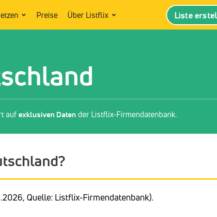
Liste erste
setzen
Preise
Über Listflix
tschland
rt auf
exklusiven Daten
der Listflix-Firmendatenbank.
eutschland?
.2026, Quelle: Listflix-Firmendatenbank).