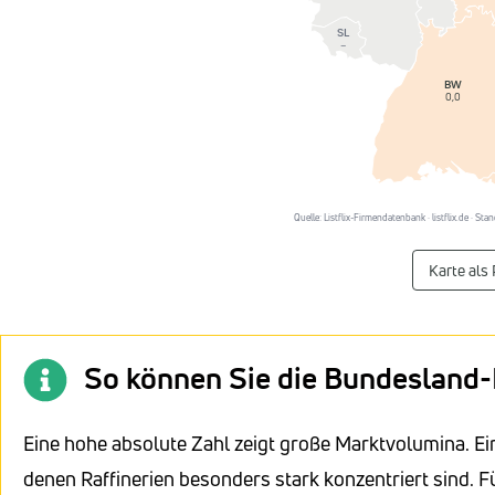
SL
–
BW
0,0
Quelle: Listflix-Firmendatenbank · listflix.de · St
Karte als
So können Sie die Bundesland-
Eine hohe absolute Zahl zeigt große Marktvolumina. Ei
denen Raffinerien besonders stark konzentriert sind. F