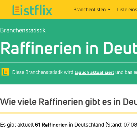
Branchenlisten
Liste ein
Branchenstatistik
Raffinerien in Deu
Diese Branchenstatistik wird
täglich aktualisiert
und basie
Wie viele Raffinerien gibt es in D
Es gibt aktuell
61 Raffinerien
in Deutschland (Stand: 07.08