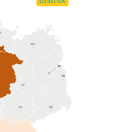
H
MV
–
BE
–
BB
–
ST
–
SN
TH
–
–