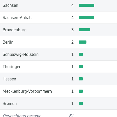
Sachsen
4
Sachsen-Anhalt
4
Brandenburg
3
Berlin
2
Schleswig-Holstein
1
Thüringen
1
Hessen
1
Mecklenburg-Vorpommern
1
Bremen
1
Deutschland gesamt
61