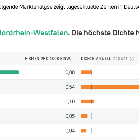
e folgende Marktanalyse zeigt tagesaktuelle Zahlen in Deut
ordrhein-Westfalen
. Die höchste Dichte 
FIRMEN PRO 100K EINW.
DICHTE VISUELL
DE Ø 0,08
i
0,08
0,54
0,10
0,05
0,04