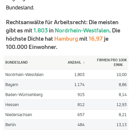
Bundesland.
Rechtsanwälte für Arbeitsrecht: Die meisten
gibt es mit
1.803
in
Nordrhein-Westfalen
. Die
höchste Dichte hat
Hamburg
mit
16,97
je
100.000 Einwohner.
FIRMEN PRO 100K
BUNDESLAND
ANZAHL
↓
EINW.
Nordrhein-Westfalen
1.803
10,00
Bayern
1.174
8,86
Baden-Württemberg
915
8,14
Hessen
812
12,93
Niedersachsen
657
8,21
Berlin
484
13,13