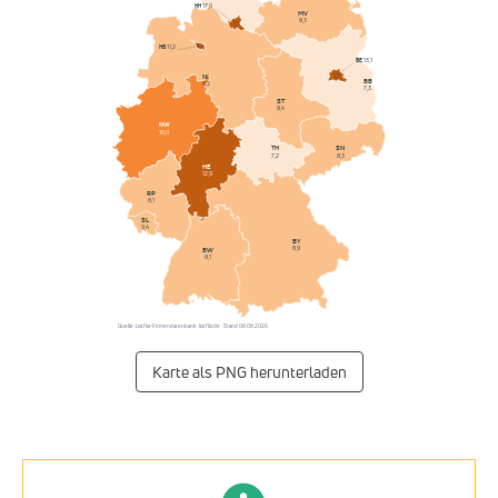
HH
17,0
MV
8,3
HB
11,2
BE
13,1
NI
BB
8,2
7,3
ST
8,4
NW
10,0
SN
TH
8,3
7,2
HE
12,9
RP
8,1
SL
9,4
BY
8,9
BW
8,1
Quelle: Listflix-Firmendatenbank · listflix.de · Stand 08.08.2026
Karte als PNG herunterladen