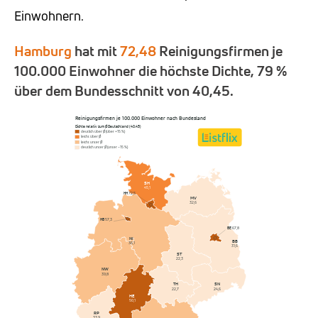
Einwohnern.
Hamburg
hat mit
72,48
Reinigungsfirmen je
100.000 Einwohner die höchste Dichte, 79 %
über dem Bundesschnitt von 40,45.
Reinigungsfirmen je 100.000 Einwohner nach Bundesland
Dichte relativ zum Ø Deutschland (40,45)
deutlich über Ø (über +15 %)
leicht über Ø
leicht unter Ø
deutlich unter Ø (unter −15 %)
SH
45,1
HH
72,5
MV
32,6
HB
57,3
BE
67,8
NI
BB
36,1
31,6
ST
22,3
NW
39,8
SN
TH
24,6
22,7
HE
50,1
RP
33,9