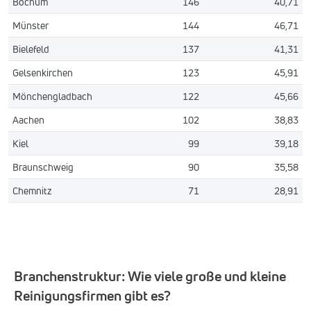
Bochum
146
40,71
Münster
144
46,71
Bielefeld
137
41,31
Gelsenkirchen
123
45,91
Mönchengladbach
122
45,66
Aachen
102
38,83
Kiel
99
39,18
Braunschweig
90
35,58
Chemnitz
71
28,91
Branchenstruktur: Wie viele große und kleine
Reinigungsfirmen gibt es?