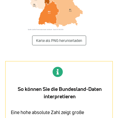
SL
26,5
BY
40,0
BW
42,4
Quelle: Listflix-Firmendatenbank · listflix.de · Stand 07.08.2026
Karte als PNG herunterladen
So können Sie die Bundesland-Daten
interpretieren
Eine hohe absolute Zahl zeigt große