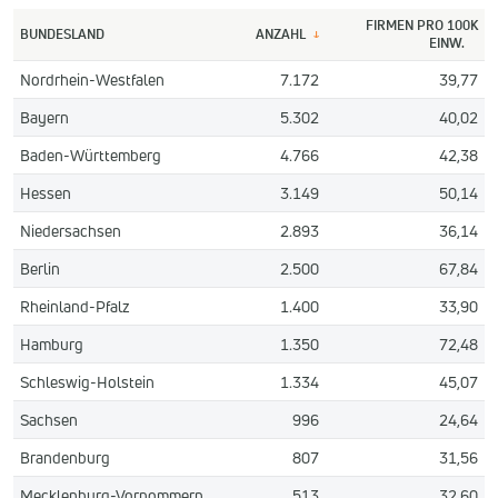
FIRMEN PRO 100K
BUNDESLAND
ANZAHL
↓
EINW.
Nordrhein-Westfalen
7.172
39,77
Bayern
5.302
40,02
Baden-Württemberg
4.766
42,38
Hessen
3.149
50,14
Niedersachsen
2.893
36,14
Berlin
2.500
67,84
Rheinland-Pfalz
1.400
33,90
Hamburg
1.350
72,48
Schleswig-Holstein
1.334
45,07
Sachsen
996
24,64
Brandenburg
807
31,56
Mecklenburg-Vorpommern
513
32,60