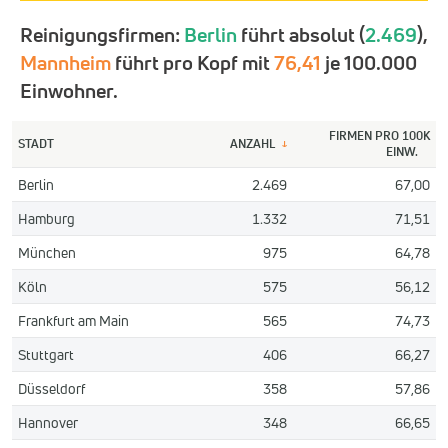
Reinigungsfirmen:
Berlin
führt absolut (
2.469
),
Mannheim
führt pro Kopf mit
76,41
je 100.000
Einwohner.
FIRMEN PRO 100K
STADT
ANZAHL
↓
EINW.
Berlin
2.469
67,00
Hamburg
1.332
71,51
München
975
64,78
Köln
575
56,12
Frankfurt am Main
565
74,73
Stuttgart
406
66,27
Düsseldorf
358
57,86
Hannover
348
66,65