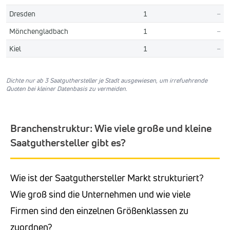
Dresden
1
–
Mönchengladbach
1
–
Kiel
1
–
Dichte nur ab 3 Saatguthersteller je Stadt ausgewiesen, um irrefuehrende
Quoten bei kleiner Datenbasis zu vermeiden.
Branchenstruktur: Wie viele große und kleine
Saatguthersteller gibt es?
Wie ist der Saatguthersteller Markt strukturiert?
Wie groß sind die Unternehmen und wie viele
Firmen sind den einzelnen Größenklassen zu
zuordnen?