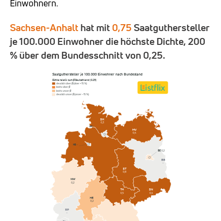
Einwohnern.
Sachsen-Anhalt
hat mit
0,75
Saatguthersteller
je 100.000 Einwohner die höchste Dichte, 200
% über dem Bundesschnitt von 0,25.
Saatguthersteller je 100.000 Einwohner nach Bundesland
Dichte relativ zum Ø Deutschland (0,25)
deutlich über Ø (über +15 %)
leicht über Ø
leicht unter Ø
deutlich unter Ø (unter −15 %)
SH
0,3
HH
–
MV
0,4
HB
–
BE
0,2
NI
BB
0,5
–
ST
0,8
NW
0,2
SN
TH
0,4
0,5
HE
0,2
RP
–