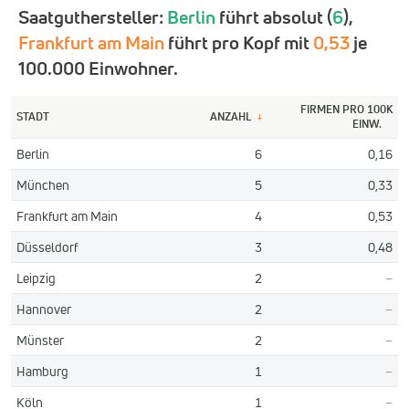
Saatguthersteller:
Berlin
führt absolut (
6
),
Frankfurt am Main
führt pro Kopf mit
0,53
je
100.000 Einwohner.
FIRMEN PRO 100K
STADT
ANZAHL
↓
EINW.
Berlin
6
0,16
München
5
0,33
Frankfurt am Main
4
0,53
Düsseldorf
3
0,48
Leipzig
2
–
Hannover
2
–
Münster
2
–
Hamburg
1
–
Köln
1
–