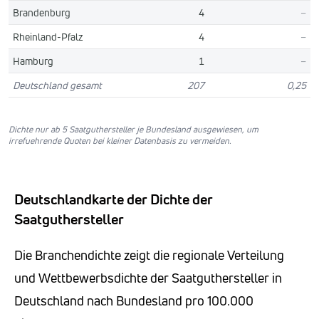
Brandenburg
4
–
Rheinland-Pfalz
4
–
Hamburg
1
–
Deutschland gesamt
207
0,25
Dichte nur ab 5 Saatguthersteller je Bundesland ausgewiesen, um
irrefuehrende Quoten bei kleiner Datenbasis zu vermeiden.
Deutschlandkarte der Dichte der
Saatguthersteller
Die Branchendichte zeigt die regionale Verteilung
und Wettbewerbsdichte der Saatguthersteller in
Deutschland nach Bundesland pro 100.000