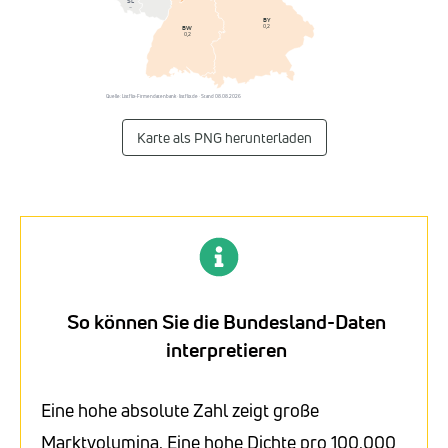
SL
–
BY
0,2
BW
0,2
Quelle: Listflix-Firmendatenbank · listflix.de · Stand 08.08.2026
Karte als PNG herunterladen
So können Sie die Bundesland-Daten
interpretieren
Eine hohe absolute Zahl zeigt große
Marktvolumina. Eine hohe Dichte pro 100.000