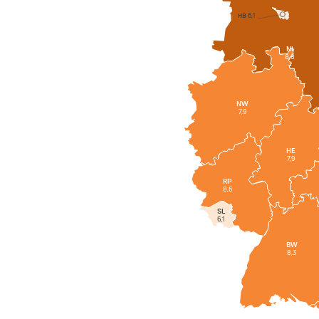
HB
6,1
NI
8,8
NW
7,9
HE
7,9
RP
8,6
SL
6,1
BW
8,3