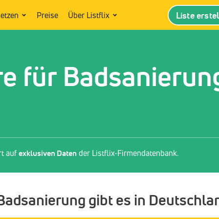
Liste erste
setzen
Preise
Über Listflix
re für Badsanierun
rt auf
exklusiven Daten
der Listflix-Firmendatenbank.
 Badsanierung gibt es in Deutschla