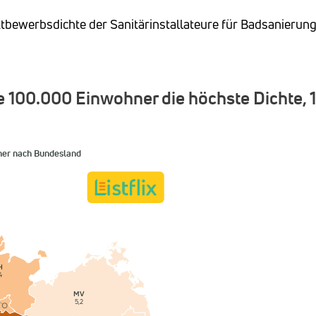
ttbewerbsdichte der Sanitärinstallateure für Badsanierung
e 100.000 Einwohner die höchste Dichte, 
ner nach Bundesland
H
4
MV
5,2