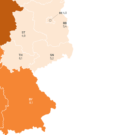
BE
4,0
BB
5,4
ST
4,9
SN
TH
5,2
6,1
BY
8,1