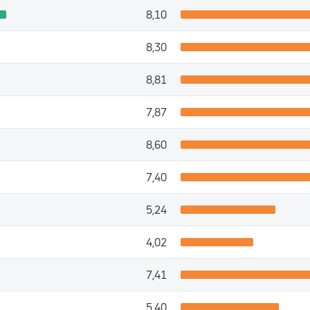
8,10
8,30
8,81
7,87
8,60
7,40
5,24
4,02
7,41
5,40