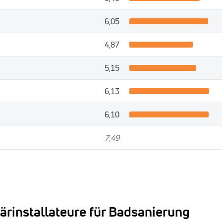
6,05
4,87
5,15
6,13
6,10
7,49
ärinstallateure für Badsanierung