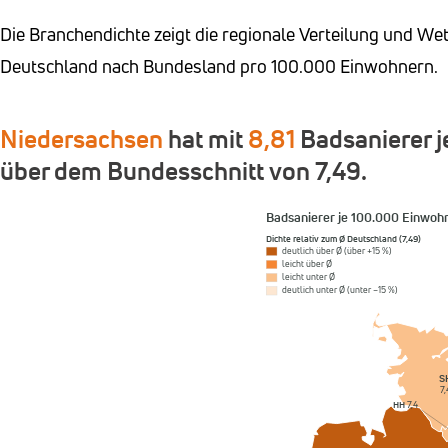
Die Branchendichte zeigt die regionale Verteilung und We
Deutschland nach Bundesland pro 100.000 Einwohnern.
Niedersachsen
hat mit
8,81
Badsanierer j
über dem Bundesschnitt von 7,49.
Badsanierer je 100.000 Einwoh
Dichte relativ zum Ø Deutschland (7,49)
deutlich über Ø (über +15 %)
leicht über Ø
leicht unter Ø
deutlich unter Ø (unter −15 %)
S
7,
HH
7,4