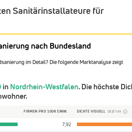
n Sanitärinstallateure für
dsanierung nach Bundesland
Badsanierung im Detail? Die folgende Marktanalyse zeigt
9
in
Nordrhein-Westfalen
. Die höchste Dic
nwohner.
FIRMEN PRO 100K EINW.
DICHTE VISUELL
DE Ø 7,49
i
7,92