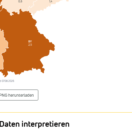
1,4
0,6
BY
2,5
and 07.08.2026
 PNG herunterladen
Daten interpretieren