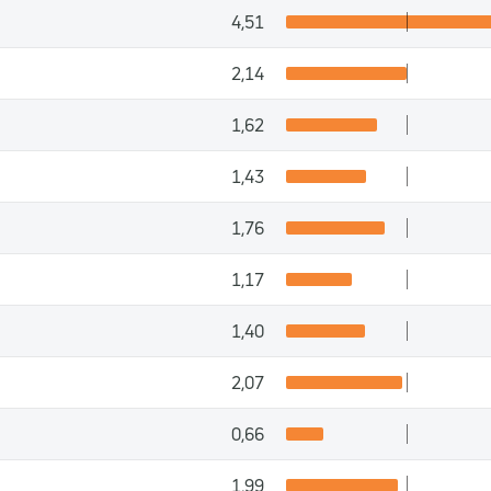
4,51
2,14
1,62
1,43
1,76
1,17
1,40
2,07
0,66
1,99