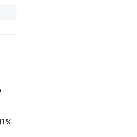
h
11 %