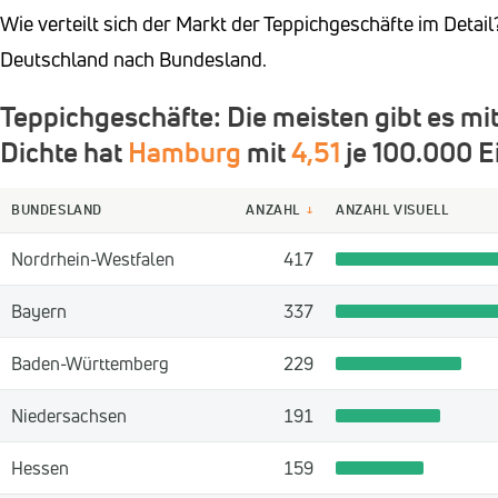
Wie verteilt sich der Markt der Teppichgeschäfte im Detai
Deutschland nach Bundesland.
Teppichgeschäfte: Die meisten gibt es mi
Dichte hat
Hamburg
mit
4,51
je 100.000 E
BUNDESLAND
ANZAHL
ANZAHL VISUELL
↓
Nordrhein-Westfalen
417
Bayern
337
Baden-Württemberg
229
Niedersachsen
191
Hessen
159