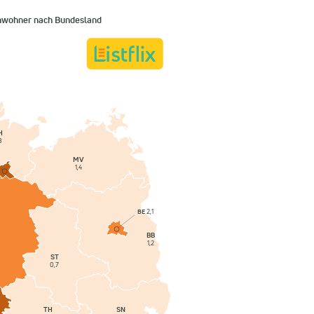
inwohner nach Bundesland
H
8
MV
1,4
BE
2,1
BB
1,2
ST
0,7
SN
TH