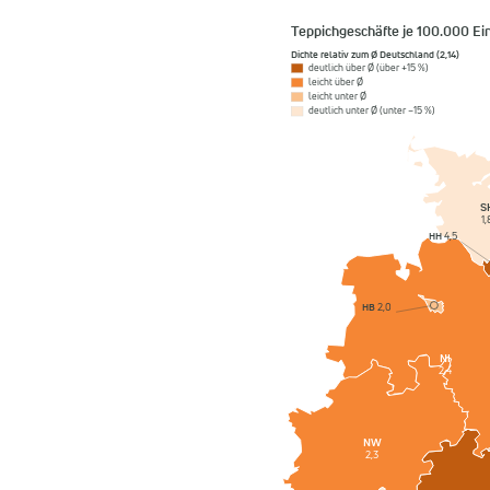
Teppichgeschäfte je 100.000 E
Dichte relativ zum Ø Deutschland (2,14)
deutlich über Ø (über +15 %)
leicht über Ø
leicht unter Ø
deutlich unter Ø (unter −15 %)
S
1,
HH
4,5
HB
2,0
NI
2,4
NW
2,3