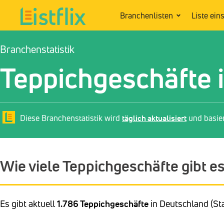
Branchenlisten
Liste ein
Branchenstatistik
Teppichgeschäfte 
Diese Branchenstatistik wird
täglich aktualisiert
und basie
Wie viele Teppichgeschäfte gibt e
Es gibt aktuell
1.786 Teppichgeschäfte
in Deutschland (Sta