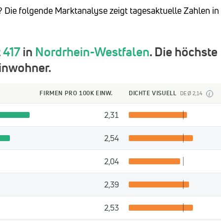
l? Die folgende Marktanalyse zeigt tagesaktuelle Zahlen in
t
417
in
Nordrhein-Westfalen
. Die höchste
inwohner.
FIRMEN PRO 100K EINW.
DICHTE VISUELL
DE Ø 2,14
i
2,31
2,54
2,04
2,39
2,53