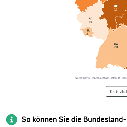
HE
2,5
RP
1,6
SL
2,1
BW
2,0
Quelle: Listflix-Firmendatenbank · listflix.de · St
Karte als
So können Sie die Bundesland-