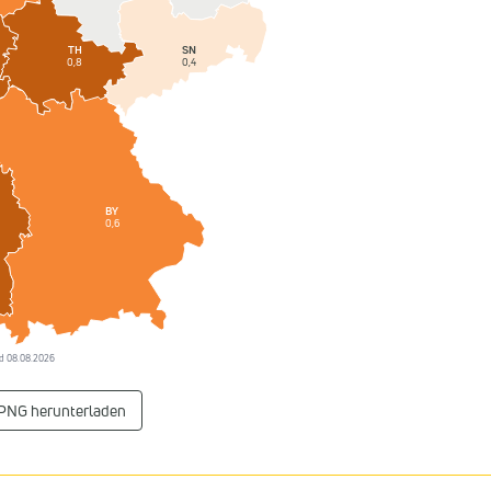
SN
TH
0,4
0,8
BY
0,6
tand 08.08.2026
 PNG herunterladen