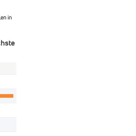
len in
chste