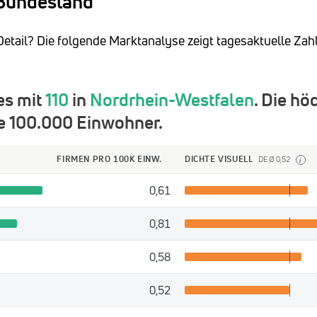
 Bundesland
Detail? Die folgende Marktanalyse zeigt tagesaktuelle Zah
es mit
110
in
Nordrhein-Westfalen
. Die hö
e 100.000 Einwohner.
FIRMEN PRO 100K EINW.
DICHTE VISUELL
DE Ø 0,52
i
0,61
0,81
0,58
0,52