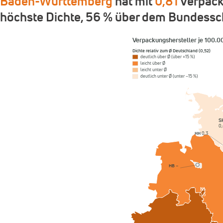
Baden-Württemberg
hat mit
0,81
Verpack
höchste Dichte, 56 % über dem Bundessch
Verpackungshersteller je 100.
Dichte relativ zum Ø Deutschland (0,52)
deutlich über Ø (über +15 %)
leicht über Ø
leicht unter Ø
deutlich unter Ø (unter −15 %)
S
0,
HH
0,3
HB
–
NI
0,5