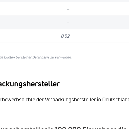
–
–
0,52
e Quoten bei kleiner Datenbasis zu vermeiden.
ackungshersteller
ettbewerbsdichte der Verpackungshersteller in Deutschlan