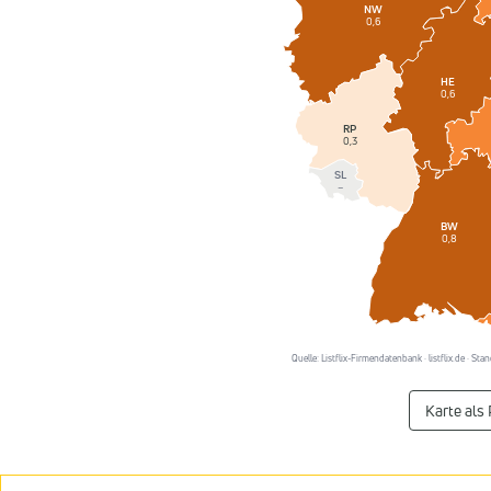
NW
0,6
HE
0,6
RP
0,3
SL
–
BW
0,8
Quelle: Listflix-Firmendatenbank · listflix.de · S
Karte als