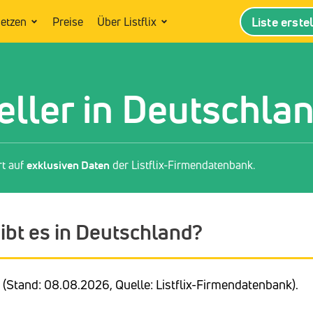
Liste erste
setzen
Preise
Über Listflix
ller in Deutschla
rt auf
exklusiven Daten
der Listflix-Firmendatenbank.
ibt es in Deutschland?
(Stand: 08.08.2026, Quelle: Listflix-Firmendatenbank).