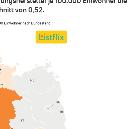
ungshersteller je 100.000 Einwohner die
nitt von 0,52.
000 Einwohner nach Bundesland
H
4
MV
–
BE
–
BB
–
ST
–