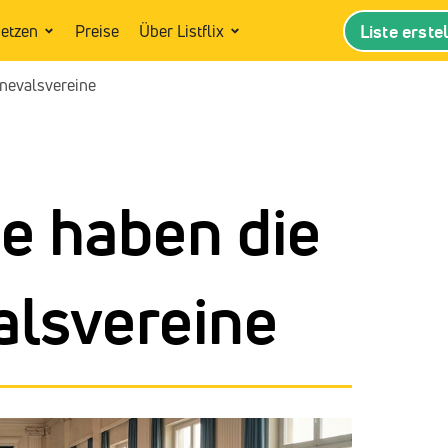
Liste erste
setzen
Preise
Über Listflix
nevalsvereine
e haben die
alsvereine