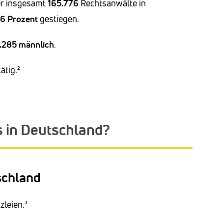
er insgesamt
165.776
Rechtsanwälte in
36
Prozent
gestiegen.
.285
männlich
.
ätig.²
s in Deutschland?
schland
leien.³