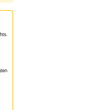
hts.
gten