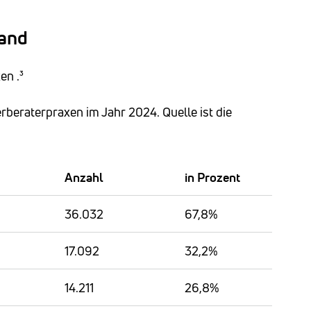
land
en .³
erberaterpraxen im Jahr 2024. Quelle ist die
Anzahl
in Prozent
36.032
67,8%
17.092
32,2%
14.211
26,8%