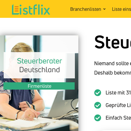
Branchenlisten
Liste ein
Steu
Niemand sollte 
Deshalb bekomme
Liste mit 3
Geprüfte Li
Einfach St